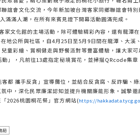
民眾喜愛；精心策劃親子限定的桐花小旅行，報名甫上線即
鄉聯誼會文化交流，今年新加坡台灣客家同鄉聯誼會特別
入滿滿人潮，在所有來賓見證下開幕活動圓滿完成。
園市客家文化館的主場活動，除可體驗精彩內容，還有龍潭
在地公所與社區，自4月25日至5月9日間在龍潭、大溪
、兒童彩繪、賞桐健走與野餐派對等豐富體驗，讓大家可
動」，凡前往13處指定秘境賞花，並掃描QRcode集章，
能客都 攜手反貪」宣導攤位，並結合反貪腐、反詐騙、
氛中，深化民眾廉潔認知並提升機關廉能形象。誠摯邀
2026桃園桐花祭」官方網站(
https://hakkadata.tycg.g
務局