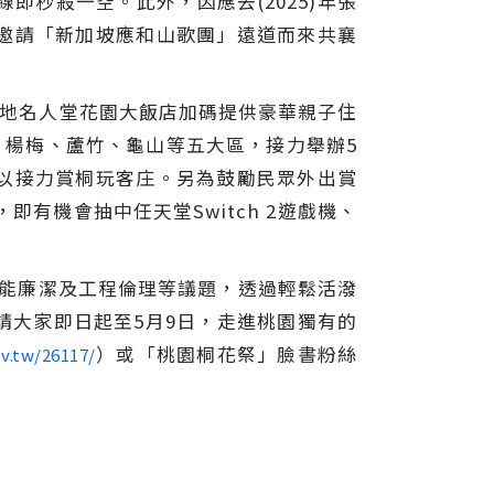
秒殺一空。此外，因應去(2025)年張
邀請「新加坡應和山歌團」遠道而來共襄
在地名人堂花園大飯店加碼提供豪華親子住
、楊梅、蘆竹、龜山等五大區，接力舉辦5
以接力賞桐玩客庄。另為鼓勵民眾外出賞
即有機會抽中任天堂Switch 2遊戲機、
綠能廉潔及工程倫理等議題，透過輕鬆活潑
請大家即日起至5月9日，走進桃園獨有的
）或「桃園桐花祭」臉書粉絲
ov.tw/26117/