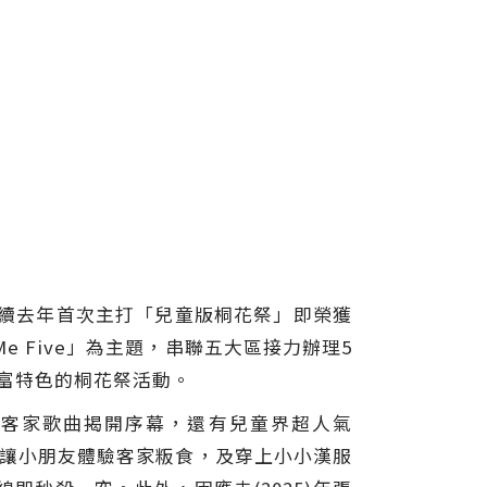
延續去年首次主打「兒童版桐花祭」即榮獲
e Five」為主題，串聯五大區接力辦理5
最富特色的桐花祭活動。
力的客家歌曲揭開序幕，還有兒童界超人氣
驗」讓小朋友體驗客家粄食，及穿上小小漢服