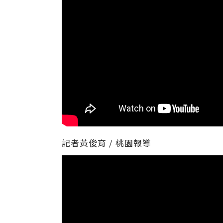
記者黃俊育 / 桃園報導