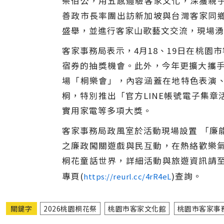
祭伯公，用五感體驗客家文化，深獲親子
善政市長率團出訪新加坡與台灣客家同
盛舉，並進行客家山歌藝文交流，現場湧
客家事務局表示，4月18、19日在桃
宿券的抽獎機會。此外，今年更擴大攜手
場「桐樂會」，內容涵蓋在地特色表演
桐，特別推出「官方LINE帳號電子集章活
實用家電等多項大獎。
客家事務局政風室於活動現場設置 「廉
之廉政闖關遊戲與民互動，在熱絡歡樂氣
桐花童話世界，詳細活動與旅遊資訊請至「
專頁(
)查詢。
https://reurl.cc/4rR4eL
關鍵字
2026桃園桐花祭
桃園市客家文化館
桃園市客家事