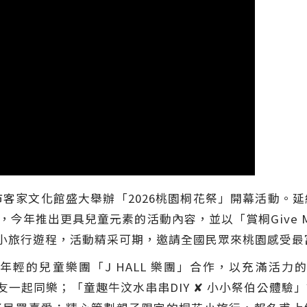
市客家文化館盛大舉辦「2026桃園桐花祭」開幕活動。
今年推出更具兒童元素的活動內容，並以「賞桐Give M
花小旅行遊程，活動精采可期，邀請全國民眾來桃園感受
輕的兒童樂團「J HALL 樂團」合作，以充滿活
友一起同樂；「童趣牛汶水串串DIY ✘ 小小祭伯公體