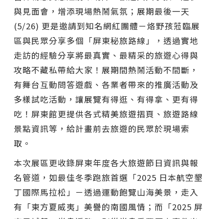
與見面會，增添現場熱鬧氣氛；展期最後一天
(5/26) 更是邀請到知名網紅團體－烙野孩蒞臨展
區與民眾分享多個「屏東秘旅路線」，透過實地
走訪的經驗分享將最真實、最精采的旅遊心得與
攻略不藏私帶給大家！展期間熱鬧活動不間斷，
有舞台互動問答遊戲、各業者帶來的推廣活動及
多樣試吃活動，讓展覽有得逛、有得拿、更有得
吃！屏東館更提供各式精美旅遊摺頁、旅遊路線
景點資訊等，給計畫前去旅遊的民眾於現場索
取。
本次展區更收錄屏東年度各大旅遊節日資訊與報
名管道，如最佳冬季跑旅首選「2025 日本航空墾
丁國際馬拉松」－透過運動飽覽山海美景，走入
有「東方夏威夷」美譽的南國風情；而「2025 屏