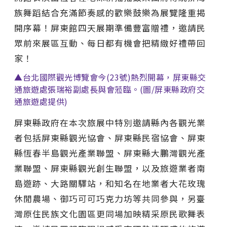
族舞蹈結合充滿節奏感的歡樂鼓樂為展覽隆重揭
開序幕！屏東館四天展期準備豐富贈禮，邀請民
眾前來展區互動、每日都有機會把精緻好禮帶回
家！
▲台北國際觀光博覽會今(23號)熱烈開幕，屏東縣交
通旅遊處張瑞裕副處長與會蒞臨。(圖/屏東縣政府交
通旅遊處提供)
屏東縣政府在本次旅展中特別邀請縣內各觀光業
者包括屏東縣觀光協會、屏東縣民宿協會、屏東
縣恆春半島觀光產業聯盟、屏東縣大鵬灣觀光產
業聯盟、屏東縣觀光創生聯盟，以及旅遊業者南
島遊跡、大路關驛站，和知名在地業者大花玫瑰
休閒農場、御巧可可巧克力坊等共同參與，另臺
灣原住民族文化園區更同場加映精采原民歌舞表