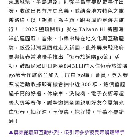
東風域祭．半島遍路」則從半島重要歷史事件出
發，收斂出具有歷史意義，並結合地方特色之旅
遊路線，以「朝聖」為主題，跟著風的足跡去旅
行！「2025 鹽琉開趴」就在 Taiwan Hi 新園海
洋航運園區，音樂、市集串聯在地文化與互動體
驗，感受港灣氛圍就走入新園。此外屏東縣政府
更與恆春當地聯手推出「恆春旅遊購go節」活
動，鼓勵民眾即日起至8月31日前入住恆春旅遊購
go節合作旅宿並加入「屏東 go購」會員，登入發
票或活動收據即有機會抽中近 300 項、總價值超
過千萬的好禮，休旅車、洗碗機、電子衣櫥等超
級大獎等著你，誠摯邀請全國親朋好友今夏前來
住恆春，抽好運，享優惠，抱好禮，千萬不要錯
過！
▲屏東館展區互動熱烈，吸引眾多參觀民眾踴躍舉手