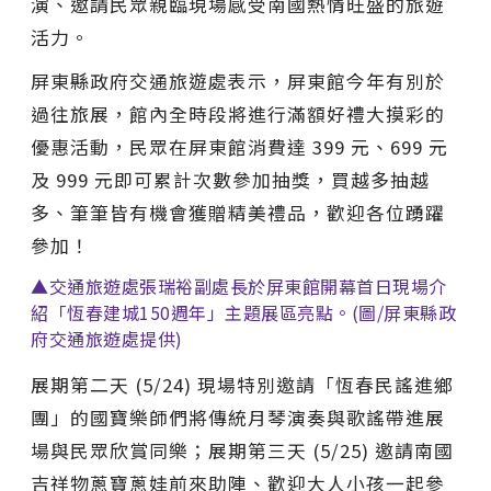
演、邀請民眾親臨現場感受南國熱情旺盛的旅遊
活力。
屏東縣政府交通旅遊處表示，屏東館今年有別於
過往旅展，館內全時段將進行滿額好禮大摸彩的
優惠活動，民眾在屏東館消費達 399 元、699 元
及 999 元即可累計次數參加抽獎，買越多抽越
多、筆筆皆有機會獲贈精美禮品，歡迎各位踴躍
參加！
▲交通旅遊處張瑞裕副處長於屏東館開幕首日現場介
紹「恆春建城150週年」主題展區亮點。(圖/屏東縣政
府交通旅遊處提供)
展期第二天 (5/24) 現場特別邀請「恆春民謠進鄉
團」的國寶樂師們將傳統月琴演奏與歌謠帶進展
場與民眾欣賞同樂；展期第三天 (5/25) 邀請南國
吉祥物蔥寶蔥娃前來助陣、歡迎大人小孩一起參