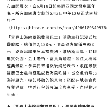
布加開班次，自6月18日起每週四固定發車至年
底。所有加開班次將於6月3日中午12點正式開放
訂位
（https://jbltravel.com.tw/tour/49661893499
「青春山海線景觀雙層巴士」活動主打沉浸式旅
遊體驗，總價值2,188元，限量優惠價僅需988
元，路線串聯萬里幸福廣場、維納斯海岸、野柳
地質公園、金山老街、富貴角燈塔、淡江大橋等
經典景點。參與民眾搭乘後紛紛表示，敞篷景觀
雙層巴士能無距離感受海風吹拂，從高處俯瞰北
海岸風光，宛如移動的觀景台；搭配在地美食與
專業導覽，整體行程兼具深度與享受，直呼物超
所值。
▲「青春山海線景觀雙層巴士」專屬彩繪外觀車