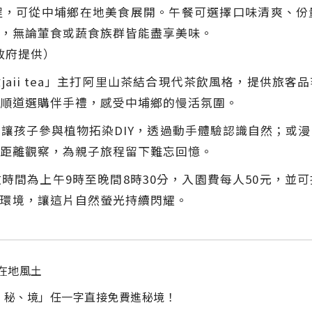
程，可從中埔鄉在地美食展開。午餐可選擇口味清爽、份
，無論葷食或蔬食族群皆能盡享美味。
政府提供）
aii tea」主打阿里山茶結合現代茶飲風格，提供旅
順道選購伴手禮，感受中埔鄉的慢活氛圍。
讓孩子參與植物拓染DIY，透過動手體驗認識自然；或
距離觀察，為親子旅程留下難忘回憶。
時間為上午9時至晚間8時30分，入園費每人50元，並
環境，讓這片自然螢光持續閃耀。
在地風土
、秘、境」任一字直接免費進秘境！