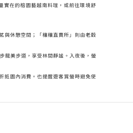
量實在的榕園藝越南料理，或前往環境舒
客品茗與休憩空間；「穰穰直賣所」則由老穀
漫步龍美步道，享受林間靜謐。入夜後，螢
可折抵園內消費。也提醒遊客賞螢時避免使