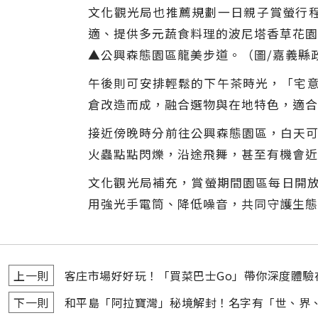
文化觀光局也推薦規劃一日親子賞螢行
適、提供多元蔬食料理的波尼塔香草花園
▲公興森態園區龍美步道。（圖
/
嘉義縣
午後則可安排輕鬆的下午茶時光，「宅意j
倉改造而成，融合選物與在地特色，適合
接近傍晚時分前往公興森態園區，白天可
火蟲點點閃爍，沿途飛舞，甚至有機會近
文化觀光局補充，賞螢期間園區每日開放
用強光手電筒、降低噪音，共同守護生態
上一則
客庄市場好好玩！「買菜巴士Go」帶你深度體驗
下一則
和平島「阿拉寶灣」秘境解封！名字有「世、界