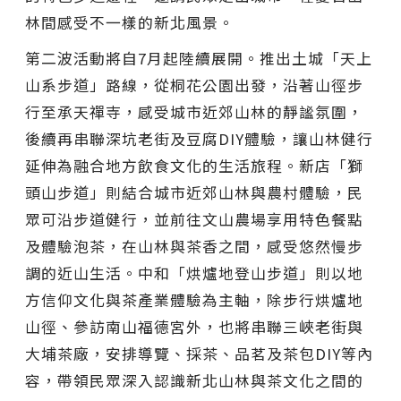
林間感受不一樣的新北風景。
第二波活動將自7月起陸續展開。推出土城「天上
山系步道」路線，從桐花公園出發，沿著山徑步
行至承天禪寺，感受城市近郊山林的靜謐氛圍，
後續再串聯深坑老街及豆腐DIY體驗，讓山林健行
延伸為融合地方飲食文化的生活旅程。新店「獅
頭山步道」則結合城市近郊山林與農村體驗，民
眾可沿步道健行，並前往文山農場享用特色餐點
及體驗泡茶，在山林與茶香之間，感受悠然慢步
調的近山生活。中和「烘爐地登山步道」則以地
方信仰文化與茶產業體驗為主軸，除步行烘爐地
山徑、參訪南山福德宮外，也將串聯三峽老街與
大埔茶廠，安排導覽、採茶、品茗及茶包DIY等內
容，帶領民眾深入認識新北山林與茶文化之間的