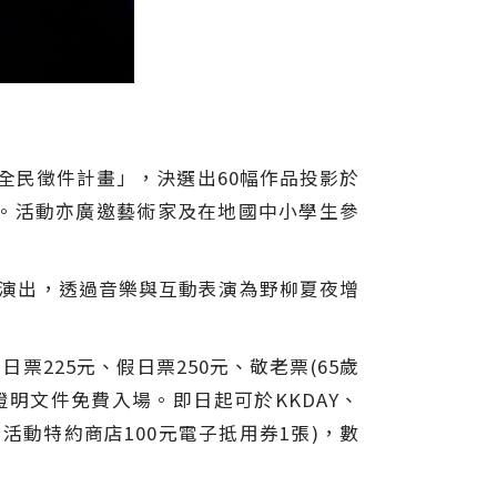
全民徵件計畫」，決選出60幅作品投影於
。活動亦廣邀藝術家及在地國中小學生參
輪番演出，透過音樂與互動表演為野柳夏夜增
票225元、假日票250元、敬老票(65歲
證明文件免費入場。即日起可於KKDAY、
贈活動特約商店100元電子抵用券1張)，數