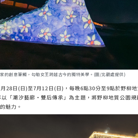
家的創意筆觸，勾勒女王跨越古今的獨特美學。(圖/北觀處提供)
年6月28日(日)至7月12日(日)，每晚6點30分至9點於
年以「潮汐藝廊・雙后傳承」為主題，將野柳地質公園規
的魅力。