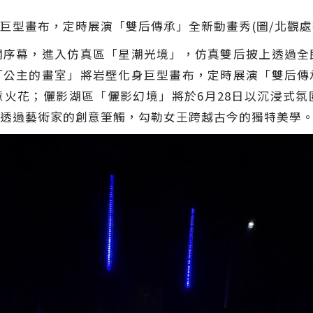
巨型畫布，定時展演「雙后傳承」全新動畫秀(圖/北觀處
開序幕，進入仿真區「星潮光境」，仿真雙后披上透過全
「公主的畫室」將岩壁化身巨型畫布，定時展演「雙后傳
火花；儷影湖區「儷影幻境」將於6月28日以沉浸式
透過藝術家的創意筆觸，勾勒女王跨越古今的獨特美學