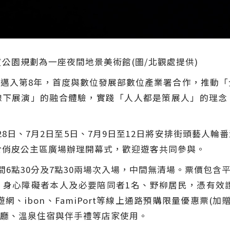
質公園規劃為一座夜間地景美術館(圖/北觀處提供)
邁入第8年，首度與數位發展部數位產業署合作，推動「
線下展演」的融合體驗，實踐「人人都是策展人」的理念
8日、7月2日至5日、7月9日至12日將安排街頭藝人
點於俏皮公主區廣場辦理開幕式，歡迎遊客共同參與。
間6點30分及7點30兩場次入場，中間無清場。票價包含平日
孩童、身心障礙者本人及必要陪同者1名、野柳居民，憑有效
網、ibon、FamiPort等線上通路預購限量優惠票(加
廳、溫泉住宿與伴手禮等店家使用。