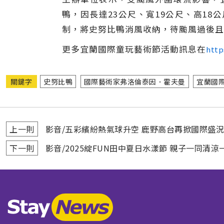
鴨，因長達23公尺、寬19公尺、高1
制，將史努比鴨消風收納，待颱風過後且
更多宜蘭國際童玩藝術節活動訊息在
http
關鍵字
史努比鴨
國際藝術家弗洛倫泰因．霍夫曼
宜蘭國
上一則
影音/五彩繽紛熱氣球升空 鹿野高台再掀國際盛況
下一則
影音/2025綻FUN田中夏日水漾節 親子一同清涼