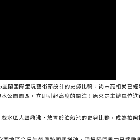
25宜蘭國際童玩藝術節設計的史努比鴨，尚未亮相就已經
親水公園園區，立即引起高度的關注！原來是主辦單位進
，戲水區人聲鼎沸，放置於泊船池的史努比鴨，成為拍照
宜蘭地區今日午後風勢明顯增強，現場瞬間風力已達颱