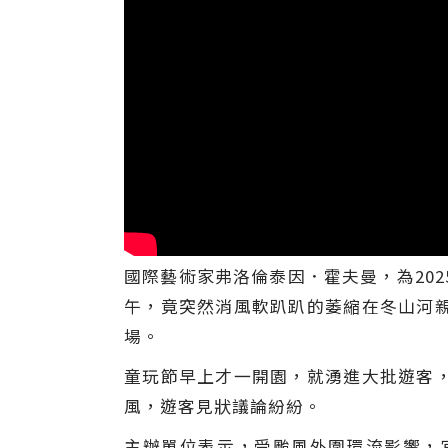
國際藝術家弗洛倫泰因．霍夫曼，為20
午，竟突然消風軟趴趴的萎縮在冬山河
場。
童玩節早上才一開園，就湧進大批遊客
風，遊客見狀議論紛紛。
主辦單位表示，受颱風外圍環流影響，