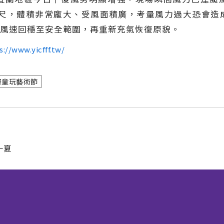
8公尺，體積非常龐大、受風面積廣，考量風力過大恐會
風速回穩至安全範圍，再重新充氣恢復原貌。
s://www.yicfff.tw/
際童玩藝術節
一夏