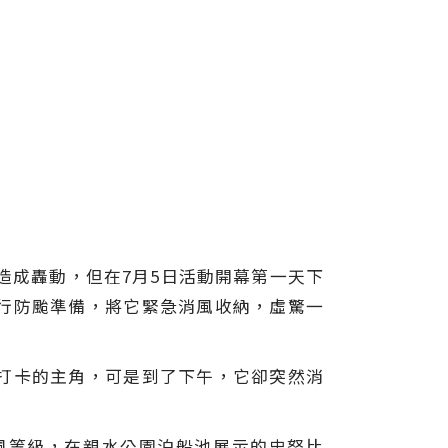
造成轟動，但在7月5日活動開幕第一天下
行防颱準備，將它緊急消風收納，虛驚一
打卡的主角，可是到了下午，它卻突然消
風等級，在親水公園泊船池展示的史努比