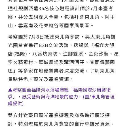
通社規劃派遣36名核心遊程設計師於7月來臺考
察，共分五組深入全臺，包括拜會東北角、阿里
山、雲嘉南及花東縱谷等國家風景區。
考察團於7月8日抵達東北角參訪，與大東北角觀
光圈業者進行B2B交流活動，透過與「福容大飯
店(福隆)、八番坑茶坊、注腳雙溪、金炎沙藝、星
空×藝素村、頭城農場及藏酒酒莊、宜蘭傳藝園
區」等多家在地優質業者深度交流，了解東北角
景點特色、觀光及產業資源。
▲考察團至福隆海水浴場體驗「福隆國際沙雕藝術
季」，感受藝術與海洋地景的魅力。(圖/東北角管理
處提供)
雙方針對臺日觀光產業遊程及商品進行廣泛探
討，特別聚焦於東北角豐富的自行車觀光資源。