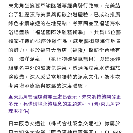
東北角坐擁舊草嶺隧道等經典騎行路線，完美結
合了壯麗濱海美景與低碳旅遊體驗，已成為推廣
綠色永續旅遊的在地亮點。考察團並至福隆海水
浴場體驗「福隆國際沙雕藝術季」，共賞15位藝
術家打造的42座沙雕作品，感受藝術與海洋地景
的魅力，並於福容大飯店（福隆）探訪全台稀有
的「海洋溫泉」（氯化物碳酸氫鹽泉）與礁溪體
驗馳名中外的碳酸氫鈉泉。透過溫潤泉水洗滌旅
途疲憊，深入感受當地獨特的溫泉文化，為本次
考察增添療癒與放鬆的深度體驗。
▲東北角管理處游麗玉處長表示，未來將持續開發更
多元、具備環境永續理念的主題遊程。(圖/東北角管
理處提供)
日本阪急交通社（株式會社阪急交通社）隸屬於
日本知名大企業「阪急阪神東寶集團」，自1948