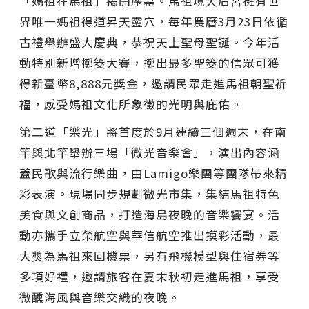
「媽祖在馬祖」揭開序幕。馬祖境天后宮擁有世
界唯一媽祖得道昇天靈穴，每年農曆3月23日依循
古禮舉辦盛大慶典，恭祝天上聖母聖誕。今年活
動特別新增擲筊大賽，擲出最多聖筊的信眾可獲
得新臺幣8,888元獎金，邀請民眾走進馬祖朝聖祈
福，感受媽祖文化所象徵的光明與庇佑。
第二道「樂光」將首度於9月連續三個週末，在南
竿與北竿舉辦三場「微光音樂會」，演出內容涵
蓋民歌與流行樂曲，由Lamigo樂團等團隊帶來精
彩表演。現場同步規劃微光市集，集結馬祖特色
美食與文創商品，打造海島夜晚的音樂饗宴。活
動亦攜手立榮航空與華信航空推出摸彩活動，最
大獎為馬祖來回機票，另有飛機模型與住宿券等
多項好禮，邀請旅客在夏末秋初走進馬祖，享受
微醺海風與音樂交織的夜晚。