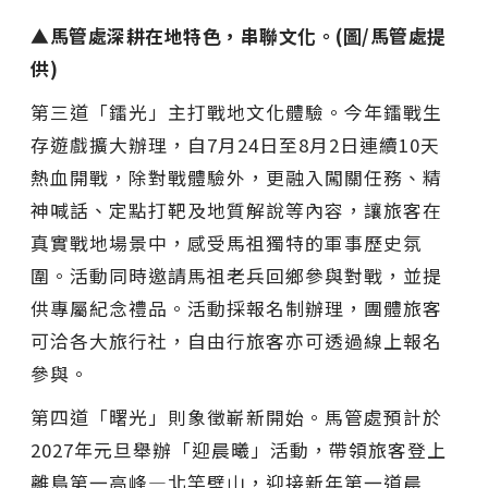
▲馬管處深耕在地特色，串聯文化。(圖/馬管處提
供)
第三道「鐳光」主打戰地文化體驗。今年鐳戰生
存遊戲擴大辦理，自7月24日至8月2日連續10天
熱血開戰，除對戰體驗外，更融入闖關任務、精
神喊話、定點打靶及地質解說等內容，讓旅客在
真實戰地場景中，感受馬祖獨特的軍事歷史氛
圍。活動同時邀請馬祖老兵回鄉參與對戰，並提
供專屬紀念禮品。活動採報名制辦理，團體旅客
可洽各大旅行社，自由行旅客亦可透過線上報名
參與。
第四道「曙光」則象徵嶄新開始。馬管處預計於
2027年元旦舉辦「迎晨曦」活動，帶領旅客登上
離島第一高峰—北竿壁山，迎接新年第一道晨