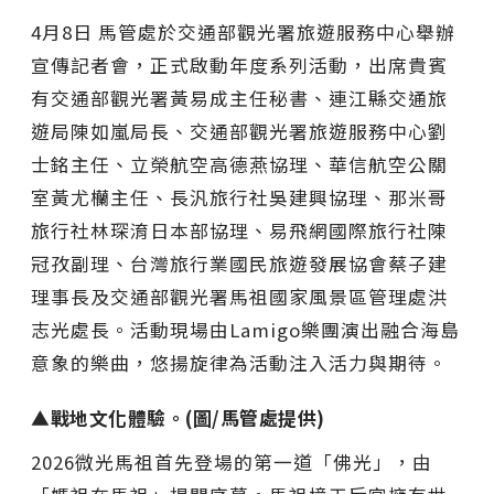
4月8日 馬管處於交通部觀光署旅遊服務中心舉辦
宣傳記者會，正式啟動年度系列活動，出席貴賓
有交通部觀光署黃易成主任秘書、連江縣交通旅
遊局陳如嵐局長、交通部觀光署旅遊服務中心劉
士銘主任、立榮航空高德燕協理、華信航空公關
室黃尤欗主任、長汎旅行社吳建興協理、那米哥
旅行社林琛淯日本部協理、易飛網國際旅行社陳
冠孜副理、台灣旅行業國民旅遊發展協會蔡子建
理事長及交通部觀光署馬祖國家風景區管理處洪
志光處長。活動現場由Lamigo樂團演出融合海島
意象的樂曲，悠揚旋律為活動注入活力與期待。
▲戰地文化體驗。(圖/馬管處提供)
2026微光馬祖首先登場的第一道「佛光」，由