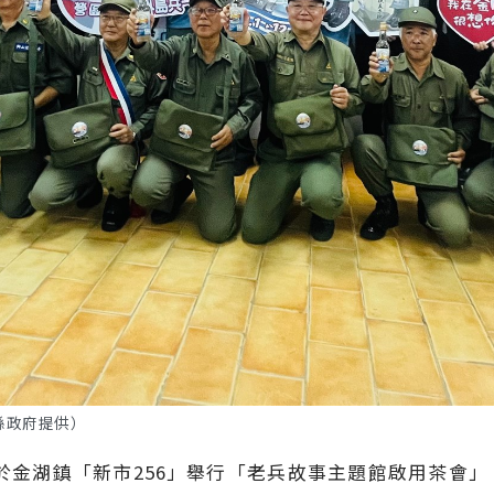
縣政府提供）
9時於金湖鎮「新市256」舉行「老兵故事主題館啟用茶會