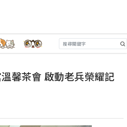
館溫馨茶會 啟動老兵榮耀記