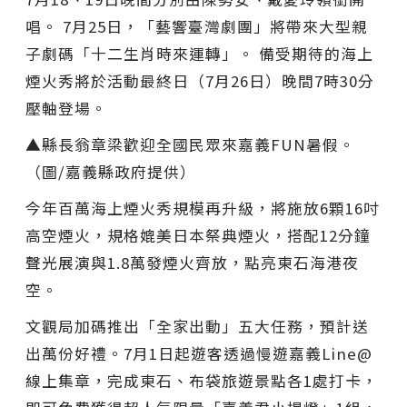
唱。 7月25日，「藝響臺灣劇團」將帶來大型親
子劇碼「十二生肖時來運轉」。 備受期待的海上
煙火秀將於活動最終日（7月26日）晚間7時30分
壓軸登場。
▲縣長翁章梁歡迎全國民眾來嘉義FUN暑假。
（圖/嘉義縣政府提供）
今年百萬海上煙火秀規模再升級，將施放6顆16吋
高空煙火，規格媲美日本祭典煙火，搭配12分鐘
聲光展演與1.8萬發煙火齊放，點亮東石海港夜
空。
文觀局加碼推出「全家出動」五大任務，預計送
出萬份好禮。7月1日起遊客透過慢遊嘉義Line@
線上集章，完成東石、布袋旅遊景點各1處打卡，