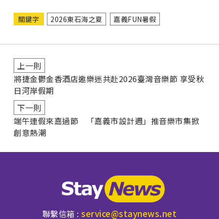
關鍵字
2026東石海之夏
嘉義FUN暑假
上一則
將捷金鬱金香酒店邀樂迷共赴2026臺灣音樂節 享受秋
日河岸假期
下一則
端午連假來嘉過節 「嘉義市設計週」推音樂市集掀
創意熱潮
service@staynews.net
聯繫信箱 :