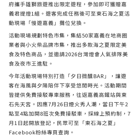
府攜手雄獅旅遊推出限定遊程，參加即可獲贈嘉
義君提燈1組。遊客完成任務後可至東石海之夏活
動現場「慢遊嘉義」攤位兌換。
活動現場規劃特色市集，集結50家嘉義在地商圈
業者與小火柴品牌市集，推出多款海之夏限定美
食及特色商品，並邀請2026台灣燈會人氣排隊美
食及夜市王進駐。
今年活動現場特別打造「夕日微醺BAR」，讓遊
客在海風與夕陽陪伴下享受悠閒時光。活動期間
皆提供免費接駁專車服務，往返嘉義高鐵站與東
石先天宮。因應7月26日煙火秀人潮，當日下午2
點至4點加開8班次免費接駁車，採線上預約制，7
月1日起開放登記，民眾可至「東石海之夏」
Facebook粉絲專頁查詢。