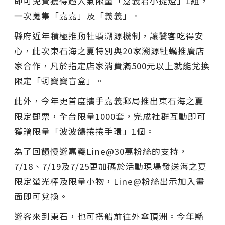
即可免費獲得超人氣限量「嘉義君小提燈」1組，
一次蒐集「嘉嘉」及「義義」。
縣府近年積極推動牡蠣溯源機制，讓饕客吃得安
心，此次東石海之夏特別與20家溯源牡蠣推廣店
家合作，凡於指定店家消費滿500元以上就能兌換
限定「蚵寶寶盲盒」。
此外，今年更首度攜手嘉義郵局推出東石海之夏
限定郵票，全台限量1000套，完成社群互動即可
獲贈限量「波波鴿捲捲手環」1個。
為了回饋慢遊嘉義Line@30萬粉絲的支持，
7/18、7/19及7/25更加碼於活動現場發送海之夏
限定螢光棒及限量小物，Line@粉絲出示加入畫
面即可兌換。
遊客來到東石，也可搭船前往外傘頂洲。今年縣