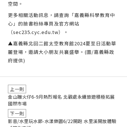
空間。
更多相關活動訊息，請查詢「嘉義縣科學教育中
心」的臉書粉絲專頁及官方網站
（sec235.cyc.edu.tw）。
▲嘉義縣北回二館太空教育館2024夏至日活動華
麗登場，邀請大小朋友共襄盛舉。(圖/嘉義縣政
府提供)
上一則
金山蹦火仔6-9月熱烈報名 北觀處永續旅遊積極拓展
國際市場
下一則
影音/水里玩水節-水漾樂園6/22開跑 水里溪開放體驗