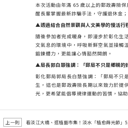
本次活動由年滿 65 歲以上的郵政壽
醒長輩掌握最新詐騙手法，守護退休金；
▲透過結合自然景觀與人文美學的慢活行程
隨後參加者完成暖身，即漫步於彰化生
文氣息的環境中，呼吸新鮮空氣並接觸
鍛鍊體力，更能讓心情豁然開朗。
▲局長郭白慧強調：「郵局不只是鄉親的
彰化郵局郭局長白慧強調：「郵局不只
生，這也是郵政壽險長期以來致力於提
光，更希望能倡導規律運動的習慣，協助
上一則
看淡江大橋、逛植藝市集！淡水「植愈蒔光節」5/