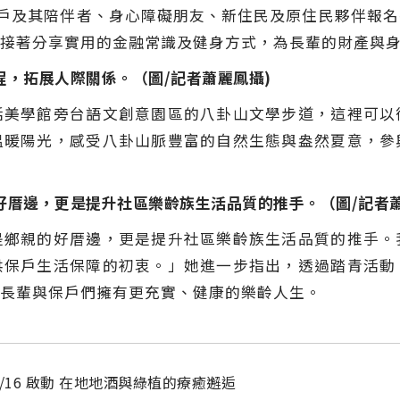
險保戶及其陪伴者、身心障礙朋友、新住民及原住民夥伴報
接著分享實用的金融常識及健身方式，為長輩的財產與
，拓展人際關係。（圖/記者蕭麗鳳攝)
活美學館旁台語文創意園區的八卦山文學步道，這裡可以
溫暖陽光，感受八卦山脈豐富的自然生態與盎然夏意，參
好厝邊，更是提升社區樂齡族生活品質的推手。（圖/記者蕭
是鄉親的好厝邊，更是提升社區樂齡族生活品質的推手。
供保戶生活保障的初衷。」她進一步指出，透過踏青活動
長輩與保戶們擁有更充實、健康的樂齡人生。
16 啟動 在地地酒與綠植的療癒邂逅