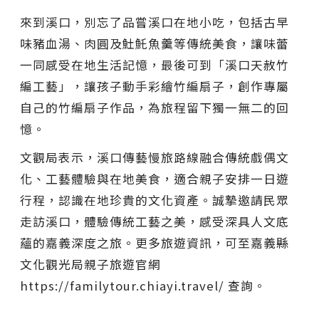
來到溪口，別忘了品嘗溪口在地小吃，包括古早
味豬血湯、肉圓及𩵚魠魚羹等傳統美食，讓味蕾
一同感受在地生活記憶，最後可到「溪口天赦竹
編工藝」，讓孩子動手彩繪竹編扇子，創作專屬
自己的竹編扇子作品，為旅程留下獨一無二的回
憶。
文觀局表示，溪口傳藝慢旅路線融合傳統戲偶文
化、工藝體驗與在地美食，適合親子安排一日遊
行程，認識在地珍貴的文化資產。誠摯邀請民眾
走訪溪口，體驗傳統工藝之美，感受深具人文底
蘊的嘉義深度之旅。更多旅遊資訊，可至嘉義縣
文化觀光局親子旅遊官網
https://familytour.chiayi.travel/ 查詢。