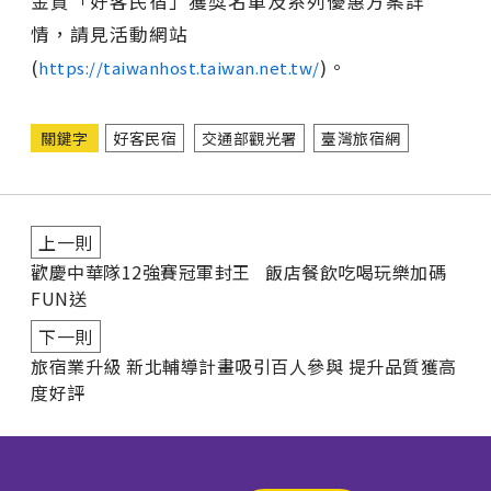
金質「好客民宿」獲獎名單及系列優惠方案詳
情，請見活動網站
(
)。
https://taiwanhost.taiwan.net.tw/
關鍵字
好客民宿
交通部觀光署
臺灣旅宿網
上一則
歡慶中華隊12強賽冠軍封王 飯店餐飲吃喝玩樂加碼
FUN送
下一則
旅宿業升級 新北輔導計畫吸引百人參與 提升品質獲高
度好評