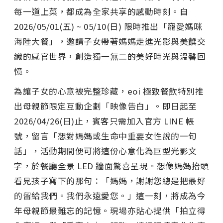
每一道上菜，都成為全家共享的感動時刻。自
2026/05/01(五) ~ 05/10(日) 限時推出「寵愛媽咪
海陸大餐」，邀請子女帶著媽媽走進光影與美饌交
織的感官世界，創造獨一無二的美好時光與溫馨回
憶。
為讓子女的心意被完整珍藏，eoi 極致餐飲特別推
出母親節限定互動企劃「映像告白」。即日起至
2026/04/26(日)止，賓客只需加入官方 LINE 帳
號，留言「想對媽媽或生命中重要女性說的一句
話」，活動期間便可將這份心意化為巨型光影文
字，於餐廳全景 LED 牆面驚喜呈現。想像媽媽抬頭
看見孩子寫下的那句：「媽媽，謝謝您總是把最好
的留給我們。我們永遠愛您。」這一刻，將成為今
年母親節最難忘的記憶。現場亦貼心提供「拍立得