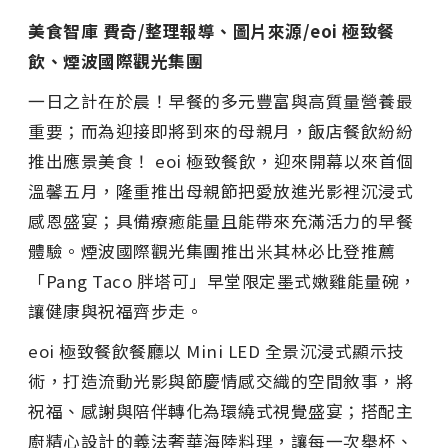
美食智庫 費奇/整理報導、圖片來源/eoi 極致餐
飲、煙波國際觀光集團
一日之計在於晨！早餐的多元豐富與高質量營養最
重要；而為迎接即將到來的母親月，飯店餐飲紛紛
推出應景美食！ eoi 極致餐飲，迎來開幕以來首個
溫馨五月，隆重推出母親節把愛放進光影裡沉浸式
感恩盛宴；具備療癒能量且能帶來充滿活力的早餐
體驗。煙波國際觀光集團推出米其林必比登推薦
「Pang Taco 胖塔可」早堂限定墨式嫩雞能量碗，
讓健康與祝福齊步走。
eoi 極致餐飲餐廳以 Mini LED 全景沉浸式顯示技
術，打造流動光影與節慶情感交織的空間敘事，將
祝福、感謝與陪伴轉化為環繞式視覺盛宴；搭配主
廚精心設計的義法奢華海陸料理，讓每一次舉杯、