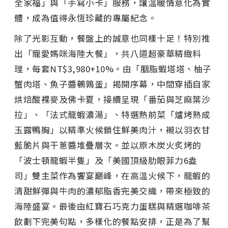
全家福」與「手寫小卡」服務，讓溫暖情意化為實
體，成為值得永恆珍藏的專屬紀念。
除了光影互動，餐盤上的誠意也同樣十足！特別推
出「寵愛媽咪海陸大餐」，共八道超豪華精緻料
理，每套NT$3,980+10%。由「胭脂蝦塔塔、柚子
蟹肉塔、魚子醬鵪鶉蛋」揭開序幕，中間穿插自家
烘焙酸裸麥及佛卡夏，接續呈現「番茄與芝麻葉沙
拉」、「法式龍蝦濃湯」、特選熱前菜「爐烤熟成
玉露鴨胸」以精準火候鎖住鮮美肉汁，襯以羽衣甘
藍脆片與干蔥醬堆疊層次。並以原木炭火炙烤的
「波士頓龍蝦半隻」及「美國頂級肋眼菲力6盎
司」雙主菜作為饗宴巔峰，在高溫火候下，龍蝦的
清甜鮮彈與牛肉的濃郁脂香完美交織，帶來極致的
海陸盛宴。最後由紅寶石巧克力蛋糕與精選咖啡茶
飲劃下完美句點，多樣化的餐點安排，正是為了幫