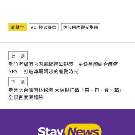
關鍵字
eoi 極致餐飲
煙波國際觀光集團
上一則
新竹老爺酒店溫馨獻禮母親節 星級美饌結合療癒
SPA 打造專屬媽咪的寵愛時光
下一則
走進北台灣雨林秘境 大板根打造「森・泉・食・藝」
全感官度假體驗