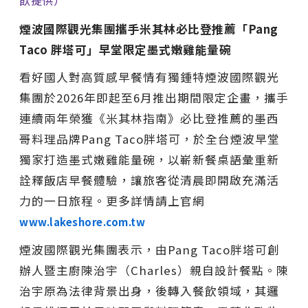
煙波國際觀光集團攜手米其林必比登推薦「
Pang
Taco
胖塔可」早堂限定墨式嫩雞能量碗
看好國人對高質感早餐情有獨鍾特煙波國際觀光
集團於2026年即起至6月推出期間限定企畫，攜手
連續兩年榮獲《米其林指南》必比登推薦的墨西
哥料理品牌Pang Taco胖塔可，於全台煙波早堂
獨家打造墨式嫩雞能量碗，以嶄新餐桌語彙重新
詮釋飯店早餐體驗，讓旅客從清晨即開啟充滿活
力的一日旅程。更多詳情請上官網
www.lakeshore.com.tw
煙波國際觀光集團表示，由Pang Taco胖塔可創
辦人暨主廚陳治宇（Charles）親自設計餐點。陳
治宇原為法律背景出身，後轉入餐飲領域，其邏