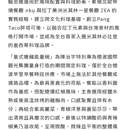
輯思維運用於風味配置與料理節奏，累積北歐柴
燒餐廳 nkụ 與拉丁美洲米其林一星餐廳 ZEA 的
實務經驗，建立跨文化料理基礎。創立Pang
Taco胖塔可後，以融合拉丁元素與台灣食材的風
格打開市場，並成為全台首家入選米其林必比登
的墨西哥料理品牌。
「墨式嫩雞能量碗」為陳治宇特別專為煙波國際
觀光集團量身打造的期間限定料理，僅於全台煙
波早堂早餐時段供應，市場上無法於其他餐廳或
通路品嚐，為最具差異化的亮點。餐點以香料飯
作為基底，搭配煙燻紅椒風味，主食選用經鹽水
熟成後高溫烘烤的雞胸肉，口感紮實且保有水
分；再結合紫高麗菜、青椒洋蔥與番茄莎莎，帶
出清爽且具層次的口感，最後以特調酸奶與青辣
椒美乃滋收尾，呈現微酸、微辣且平衡的整體風