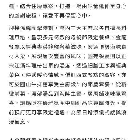
糕，結合住房專案，打造一場由味蕾延伸至身心
的感謝旅程，讓愛不再停留心中。
迎接溫馨團聚時刻，館內三大主廚以各自擅長料
理風格，呈現多元精緻的母親節限定餐桌。金龍
餐廳以經典粵菜詮釋奢華滋味，嚴選頂級海味食
材入菜，展現層次豐富的風味；圓苑餐廳則以正
宗江浙料理帶出家的溫度，透過細膩工序與經典
菜色，傳遞暖心情感。偏好西式餐點的賓客，亦
可於圓山牛排館享受主廚設計的節慶套餐，從精
緻前菜、濃郁湯品到海陸主餐，層層鋪陳味覺驚
喜，讓媽咪在優雅氛圍中細細品味專屬時光。提
前預訂更可享限定禮遇，為節日增添儀式感與浪
漫氣息。