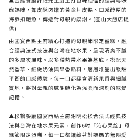
▲金龍餐廳許耀光主廚主打色味絕佳的經典粵味
寵媽咪，如皮酥肉嫩的黃金片皮鴨、口感醇厚的
海參扣鮑魚，傳遞對母親的感謝。(圓山大飯店提
供)
由國宴西點主廚精心打造的母親節限定蛋糕，融
合經典法式技法與台灣在地水果，呈現清爽不膩
的多層次風味。以多種熱帶水果為基底，搭配天
然香草、細緻奶油與果香餡料，層層堆疊出酸甜
平衡的口感體驗。每一口都蘊含清新果香與細膩
質地，將對母親的感謝轉化為溫柔而深刻的味覺
記憶。
▲松鶴餐廳國宴西點主廚謝明松揉合法式經典技
法與台灣在地水果元素，創作6吋「沁心果綻」母
親節限定蛋糕，每一口都鑲藏著對媽媽的無限愛