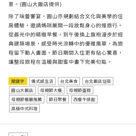
意。(圓山大飯店提供)
除了味蕾饗宴，圓山亦規劃結合文化與美學的住
房體驗，邀請媽咪展開一段放鬆身心的慢旅行。
從晨光中的精緻早餐，到午後換上旗袍漫步於經
典建築場景，感受時光流轉中的優雅風華，為旅
程留下動人畫面。節日期間入住更有貼心驚喜，
讓整段旅程在溫暖與甜蜜中畫下完美句點。
關鍵字
儀式感生活
台北美食
台北飯店住宿
圓山大飯店
母親節大餐
母親節蛋糕
母親節餐廳推薦
節日聚餐
西餐牛排館
高級中式料理