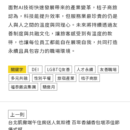
面對AI技術快速發展帶來的產業變革，桔子商旅
認為，科技能提升效率，但服務業最珍貴的仍是
人與人之間的溫度與同理心。未來將持續透過友
善制度與共融文化，讓旅客感受到有溫度的款
待，也讓每位員工都能自在展現自我，共同打造
永續且具包容力的職場環境。
關鍵字
DEI
LGBTQ友善
人才永續
友善職場
多元共融
性別平權
旅宿產業
桔子商旅
福泰飯店集團
驕傲月
上一則
台北凱撒端午住房送人氣粽禮 百年香舖香包增添佳節
儀式感