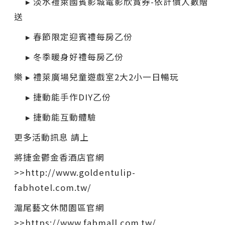
▸ 淡水禮萊國賓影城電影欣賞券-依計價人數贈
送
▸ 春節限定迎賓禮每房乙份
▸ 冬季暖身好禮每房乙份
樂 ▸ 禮萊廣場兒童遊戲室2大2小一日暢玩
▸ 捷動能手作DIY乙份
▸ 捷動能互動體驗
更多活動訊息 請上
將捷金鬱金香酒店官網
>>http://www.goldentulip-
fabhotel.com.tw/
滬尾藝文休閒園區官網
>>https://www.fabmall.com.tw/