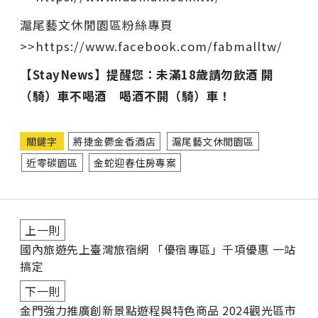
滬尾藝文休閒園區粉絲專頁
>>https://www.facebook.com/fabmalltw/
【StayNews】提醒您：未滿18歲請勿飲酒 開
（騎）車不喝酒 喝酒不開（騎）車！
關鍵字
將捷金鬱金香酒店
滬尾藝文休閒園區
近零碳園區
金蛇迎春住房專案
上一則
國內旅遊先上臺灣旅宿網 「優宿專區」千項優惠 一站
搞定
下一則
金門強力推廣創新景點遊程與特色商品 2024觀光區市