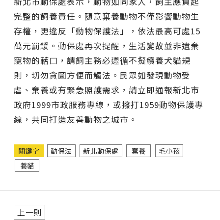
新北市動保處表示，動物如同家人，飼主應負起
完整的飼養責任。隨意棄養動物不僅影響動物生
存權，更違反「動物保護法」，依法最高可處15
萬元罰鍰。動保處再次提醒，生活變故並非遺棄
寵物的藉口，請飼主務必遵循不擬續養犬貓規
則，切勿貪圖方便而觸法。民眾如發現動物受
虐、棄養或有緊急照護需求，請立即通報新北市
政府1999市政服務專線，或撥打1959動物保護專
線，共同打造友善動物之城市。
關鍵字
動保法
新北動保處
棄養
毛小孩
養貓
上一則