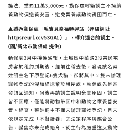
護法」重罰11萬3,000元，動保處呼籲飼主不擬續
養動物須送養安置，避免棄養讓動物飢困而亡。
▲透過動保處「毛寶貝幸福轉運站（連結網址
httpsreurl.ccv53GA1）」，轉介適合的飼主。
(圖/新北市動保處 提供)
動保處3月中接獲通報，土城區中華路2段某民宅
房客於租約到期後，經前往稽查後，發現該名蔡
姓飼主名下原登記6隻犬貓，卻將其中 2 隻未辦理
寵物登記的混種貓遺棄於租屋處。動保處先是寄
發領回通知，爾後再請飼主說明棄養原因，飼主
皆不回應，僅能將動物帶回中和動物之家妥善安
置。經查，蔡姓飼主不僅未辦理寵物登記，且未
依規定完成「不擬續養」之法定程序與媒合公
告，貓隻亦未完成絕育。飼主行為嚴重違反動物