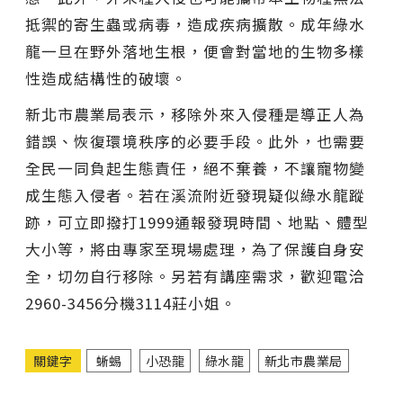
抵禦的寄生蟲或病毒，造成疾病擴散。成年綠水
龍一旦在野外落地生根，便會對當地的生物多樣
性造成結構性的破壞。
新北市農業局表示，移除外來入侵種是導正人為
錯誤、恢復環境秩序的必要手段。此外，也需要
全民一同負起生態責任，絕不棄養，不讓寵物變
成生態入侵者。若在溪流附近發現疑似綠水龍蹤
跡，可立即撥打1999通報發現時間、地點、體型
大小等，將由專家至現場處理，為了保護自身安
全，切勿自行移除。另若有講座需求，歡迎電洽
2960-3456分機3114莊小姐。
關鍵字
蜥蜴
小恐龍
綠水龍
新北市農業局