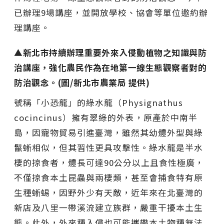
已辦理9場講座，並開放學校、協會等單位邀約辦
理講座。
▲新北市持續辦理重要外來入侵動植物之知識與防
治講座，強化農民作為在地第一線生態觀察者對的
防治觀念。(圖/新北市農業局 提供)
號稱「小恐龍」的綠水龍（Physignathus
cocincinus）擁有翠綠的外表，原產於中南半
島，因寵物貿易引進臺灣，雖然其幼體外型與綠
鬣蜥相似，但其習性更具攻擊性。綠水龍是半水
棲的掠食者，體長可達90公分以上且食性極廣，
不僅掠食本土昆蟲與兩棲類，甚至會捕食特有原
生種蜥蜴，因野外少有天敵，近年來在北臺灣的
新店及八里一帶溪流建立族群，嚴重干擾本土生
態。此外，外來種入侵也可能攜帶本土物種無法