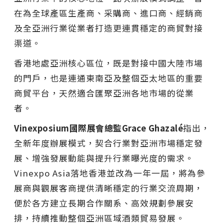
在為全球產區生產商、采購商、進口商、經銷商
及全亞洲行業從業者打造更連貫穩定的商貿對接
渠道。
香港地處亞洲核心區位，既是對接中國大陸市場
的門戶，也是連通東南亞及整個亞太地區的重要
商貿平台，天然適合匯聚亞洲各地市場的從業
者。
Vinexposium
國際展會總監
Grace Ghazalé
指出，
全新年度辦展模式，契合行業對亞洲市場穩定發
展、增強發展動能與提升行業曝光度的需求。
Vinexpo Asia落地香港並改為一年一屆，將為參
展商與觀展客商提供清晰穩定的行業交流周期，
便於各方建立長期合作關系、高效規劃參展安
排，持續推動整個亞洲區域酒類貿易發展。