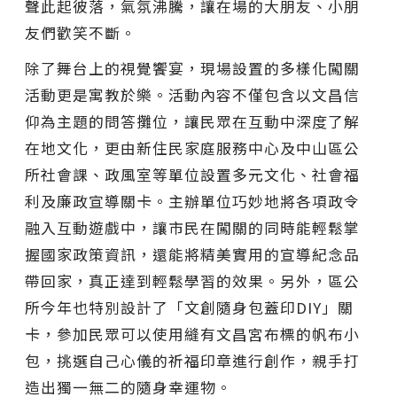
聲此起彼落，氣氛沸騰，讓在場的大朋友、小朋
友們歡笑不斷。
除了舞台上的視覺饗宴，現場設置的多樣化闖關
活動更是寓教於樂。活動內容不僅包含以文昌信
仰為主題的問答攤位，讓民眾在互動中深度了解
在地文化，更由新住民家庭服務中心及中山區公
所社會課、政風室等單位設置多元文化、社會福
利及廉政宣導關卡。主辦單位巧妙地將各項政令
融入互動遊戲中，讓市民在闖關的同時能輕鬆掌
握國家政策資訊，還能將精美實用的宣導紀念品
帶回家，真正達到輕鬆學習的效果。另外，區公
所今年也特別設計了「文創隨身包蓋印DIY」關
卡，參加民眾可以使用縫有文昌宮布標的帆布小
包，挑選自己心儀的祈福印章進行創作，親手打
造出獨一無二的隨身幸運物。