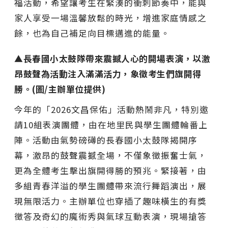
福活動，希望讓考生在緊湊的衝刺節奏中，能與
家人享受一場溫馨放鬆的時光，增進家庭情感之
餘，也為自己補足向目標邁進的能量。
▲長春國小太鼓隊帶來震撼人心的開場表演，以激
昂鼓聲為活動注入滿滿活力，象徵考生們旗開得
勝。(圖/主辦單位提供)
今年的「2026文昌保佑」活動熱鬧非凡，特別邀
請10組表演團體，由在地里民與學生團體輪番上
陣。活動由氣勢磅礡的長春國小太鼓隊揭開序
幕，激昂的鼓聲震撼全場，不僅象徵振奮士氣，
更為全體考生擊出旗開得勝的預兆。緊接著，由
多組青春洋溢的學生團體帶來流行舞蹈演出，展
現無限活力。主辦單位也穿插了趣味橫生的有獎
徵答及奇幻的魔術秀與氣球互動表演，現場搶答