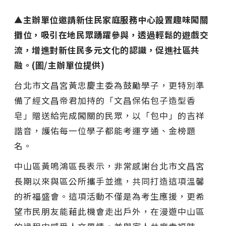
▲主辦單位邀請新住民家庭服務中心設置趣味闖關
攤位，吸引在地民眾踴躍參與，透過輕鬆的遊戲交
流，增進對新住民多元文化的認識，促進社區共
融。(圖/主辦單位提供)
台北市文昌宮黃忠慶主委為鼓勵學子，更特別準
備了經文昌帝君加持的「文昌保佑包子造型香
皂」贈送給完成闖關的民眾，以「包中」的吉祥
諧音，護佑每一位學子都能考運亨通、金榜題
名。
中山區黃鳴鴻區長表示，非常感謝台北市文昌宮
長期以來與區公所攜手並進，共同打造這項溫馨
的祈福盛會。這項活動不僅是為考生應援，更希
望市民朋友能藉此機會走出戶外，在漫遊中山區