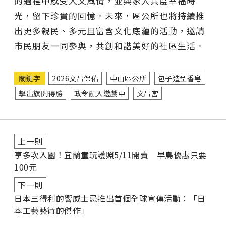
的過程中感受人文風情，並與家人共度幸福時
光，留下珍貴的回憶。未來，區公所也將持續推
出更多親民、多元且富含文化底蘊的活動，邀請
市民朋友一同參與，共創和諧美好的社區生活。
關鍵字
2026文昌保佑
中山區公所
包子造型香皂
擊出旗開得勝
政令融入遊戲中
文昌宮
上一則
享多次入園！宜蘭童玩護照5/11開賣 早鳥優惠只要
100元
下一則
日本三得利的響威士忌推出首個全球宣傳活動：「日
本工藝藝術的傑作」