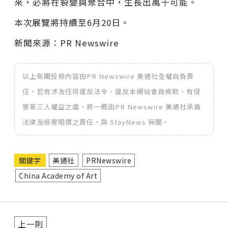
來，必將在裂變與聚合中，生長出萬千可能。
本次
展覽將持續至6月20日。
新聞來源：PR Newswire
以上新聞投稿內容由PR Newswire 美通社全權自負責
任，若有涉及任何違反法令、違反本網站會員條款、有侵
害第三人權益之虞，將一概由PR Newswire 美通社承擔
法律及損害賠償之責任，與 StayNews 無關。
關鍵字
美通社
PRNewswire
China Academy of Art
上一則