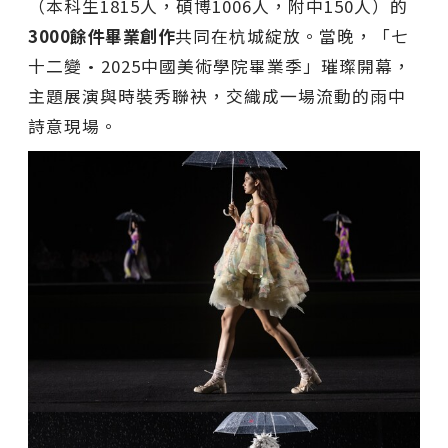
（本科生1815人，碩博1006人，附中150人）的
3000餘件畢業創作
共同在杭城綻放。當晚，「七
十二變•2025中國美術學院畢業季」璀璨開幕，
主題展演與時裝秀聯袂，交織成一場流動的雨中
詩意現場。