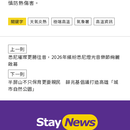
慎防熱傷害。
關鍵字
天氣炎熱
極端高溫
氣象署
高溫資訊
上一則
悉尼璀璨更勝往昔，2026年繽紛悉尼燈光音樂節絢麗
啟幕
下一則
半屏山不只保育更要親民 薛兆基倡議打造高雄「城
市自然公園」