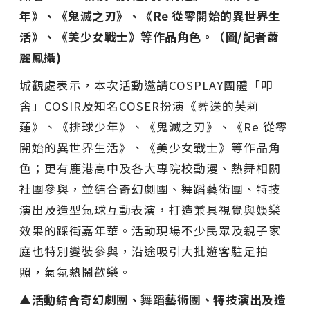
年》、《鬼滅之刃》、《Re 從零開始的異世界生
活》、《美少女戰士》等作品角色。（圖/記者蕭
麗鳳攝)
城觀處表示，本次活動邀請COSPLAY團體「叩
舍」COSIR及知名COSER扮演《葬送的芙莉
蓮》、《排球少年》、《鬼滅之刃》、《Re 從零
開始的異世界生活》、《美少女戰士》等作品角
色；更有鹿港高中及各大專院校動漫、熱舞相關
社團參與，並結合奇幻劇團、舞蹈藝術團、特技
演出及造型氣球互動表演，打造兼具視覺與娛樂
效果的踩街嘉年華。活動現場不少民眾及親子家
庭也特別變裝參與，沿途吸引大批遊客駐足拍
照，氣氛熱鬧歡樂。
▲活動結合奇幻劇團、舞蹈藝術團、特技演出及造