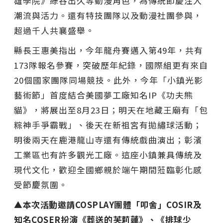
雄學院》綠谷出久等動漫角色，為傳統節慶注入
潮流與活力。還有特技團隊以及動漫社團參與，
超過千人共襄盛舉。
縣長王惠美指出，今年龍舟賽邁入第49年，共有
173隊報名參賽，突破歷年紀錄，國際組更有來自
20個國家團隊同場競技。此外，今年「小鎮光影
藝術節」首度結合美國夢工廠知名IP《功夫熊
貓》，將展出至8月23日；明天在地藏王廟有「包
粽神手爭霸戰」、後天在新祖宮有拋繡球活動；
明後兩天在鹿港龍山寺還有傳統戲曲演出；彰濱
工業區也有許多觀光工廠。這座小鎮兼具傳統及
現代文化，歡迎全國鄉親於端午期間蒞臨彰化感
受節慶氛圍。
▲本次活動邀請COSPLAY團體「叩舍」COSIR及
知名COSER扮演《葬送的芙莉蓮》、《排球少