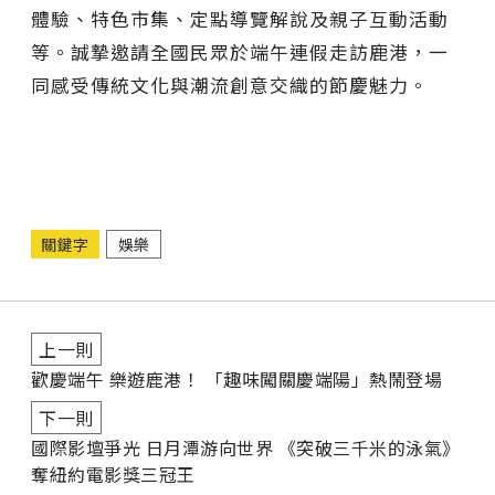
體驗、特色市集、定點導覽解說及親子互動活動
等。誠摯邀請全國民眾於端午連假走訪鹿港，一
同感受傳統文化與潮流創意交織的節慶魅力。
關鍵字
娛樂
上一則
歡慶端午 樂遊鹿港！ 「趣味闖關慶端陽」熱鬧登場
下一則
國際影壇爭光 日月潭游向世界 《突破三千米的泳氣》
奪紐約電影獎三冠王