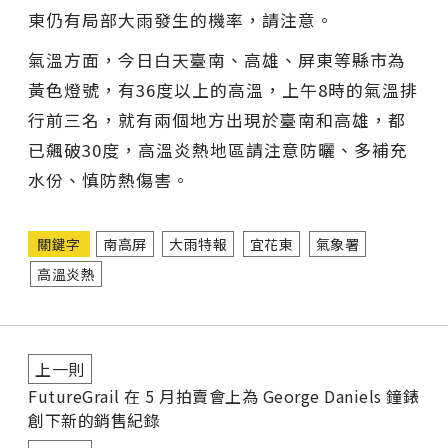
東仍有局部大雨發生的機率，請注意。
氣溫方面，今日白天臺南、高雄、屏東等縣市為
黃色燈號，有36度以上的高溫，上午8時的氣溫排
行前三名，就有兩個地方出現於臺南和高雄，都
已飆破30度，高溫炎熱地區請注意防曬、多補充
水份、慎防熱傷害。
關鍵字
南高屏
大雨特報
宜花東
氣象署
高溫炎熱
上一則
FutureGrail 在 5 月拍賣會上為 George Daniels 鐘錶
創下新的銷售紀錄