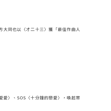
方大同也以〈才二十三〉獲「最佳作曲人
愛愛〉、SOS〈十分鐘的戀愛〉，喚起眾