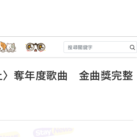
上〉奪年度歌曲 金曲獎完整