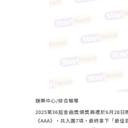
娛樂中心/綜合報導
2025第36屆金曲獎頒獎典禮於6月2
《AAA》，共入圍7項，最終拿下「最