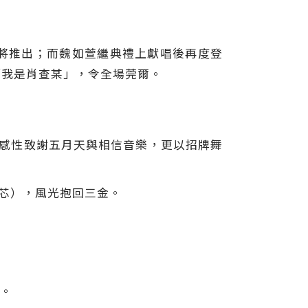
將推出；而魏如萱繼典禮上獻唱後再度登
「我是肖查某」，令全場莞爾。
他們感性致謝五月天與相信音樂，更以招牌舞
竺芯），風光抱回三金。
笑。