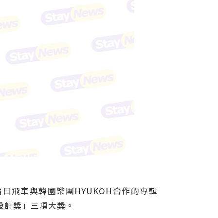
落日飛車與韓國樂團HYUKOH合作的專輯
設計獎」三項大獎。