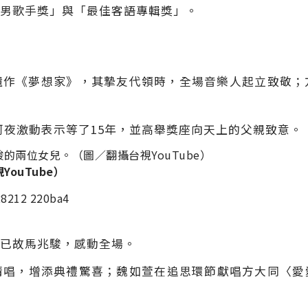
男歌手獎」與「最佳客語專輯獎」。
遺作《夢想家》，其摯友代領時，全場音樂人起立致敬；
阿夜激動表示等了15年，並高舉獎座向天上的父親致意。
ouTube）
）
已故馬兆駿，感動全場。
唱，增添典禮驚喜；魏如萱在追思環節獻唱方大同〈愛