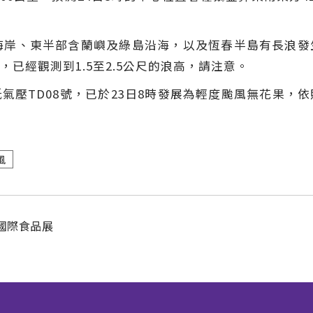
海岸、東半部含蘭嶼及綠島沿海，以及恆春半島有長浪
已經觀測到1.5至2.5公尺的浪高，請注意。
氣壓TD08號，已於23日8時發展為輕度颱風無花果，
風
國際食品展