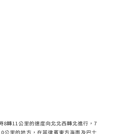
時8轉11公里的速度向北北西轉北進行，7
410公里的地方，在菲律賓東方海面及巴士