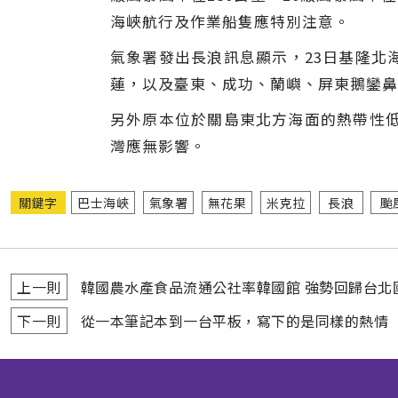
海峽航行及作業船隻應特別注意。
氣象署發出長浪訊息顯示，23日基隆北
蓮，以及臺東、成功、蘭嶼、屏東鵝鑾鼻，
另外原本位於關島東北方海面的熱帶性低
灣應無影響。
關鍵字
巴士海峽
氣象署
無花果
米克拉
長浪
颱
上一則
韓國農水產食品流通公社率韓國館 強勢回歸台北
下一則
從一本筆記本到一台平板，寫下的是同樣的熱情