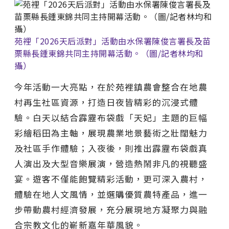
苑裡「2026天后派對」活動由水保署陳俊言署長及苗
栗縣長鍾東錦共同主持開幕活動。（圖/記者林均和
攝）
今年活動一大亮點，在於苑裡鎮農會整合在地農
村再生社區資源，打造日夜皆精彩的沉浸式體
驗。白天以結合霹靂布袋戲「天妃」主題的巨幅
彩繪稻田為主軸，展現農業地景藝術之壯闊魅力
及社區手作體驗；入夜後，則推出霹靂布袋戲真
人演出及大型音樂展演，營造熱鬧非凡的視聽盛
宴。遊客不僅能飽覽精彩活動，更可深入農村，
體驗在地人文風情，並選購優質農特產品，進一
步帶動農村經濟發展，充分展現地方凝聚力與融
合宗教文化的嶄新嘉年華風貌。