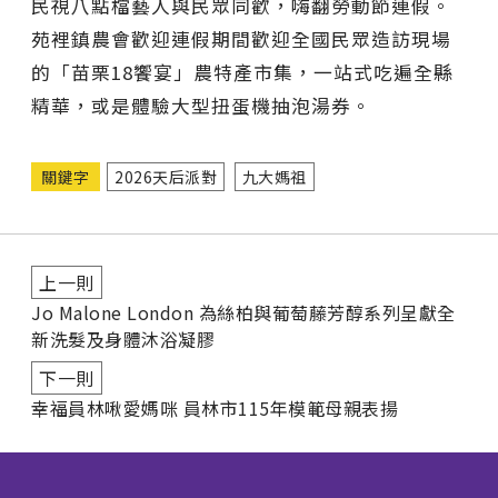
民視八點檔藝人與民眾同歡，嗨翻勞動節連假。
苑裡鎮農會歡迎連假期間歡迎全國民眾造訪現場
的「苗栗18饗宴」農特產市集，一站式吃遍全縣
精華，或是體驗大型扭蛋機抽泡湯券。
關鍵字
2026天后派對
九大媽祖
上一則
Jo Malone London 為絲柏與葡萄藤芳醇系列呈獻全
新洗髮及身體沐浴凝膠
下一則
幸福員林啾愛媽咪 員林市115年模範母親表揚