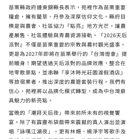
苗栗縣政府鍾東錦縣長表示，苑裡作為苗栗重要
糧倉，擁有藺草、丹參及深厚信仰文化。縣府目
標是與農會、社區協力『點亮』地方光芒，讓農
產展售、社區體驗與青農資源接軌。『2026天后
派對』不僅是苗栗重要的宗教與農村觀光盛事，
更是為2027年即將在苗栗舉行的『台灣燈會』提
前暖身！期望透過天后派對的品牌效應，整合在
地零散景點，並串聯『享沐時光莊園渡假酒店』
等旅宿業者，推出深度的農遊套裝行程。我們有
信心，苑裡將以品牌化模式轉型，成為中台灣最
具魅力的新亮點。
當晚的「潮拜天后夜」帶來前所未有的視覺饗
宴。除了有霹靂布袋戲帶來震撼的真人演出並演
唱「詠嘆江湖夜」，更有林姍、楊淨宇等歌手及