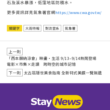
石及溪水暴漲，低窪地區防積水。
更多資訊詳見氣象署官網
https://www.cwa.gov.tw/
關鍵字
大雨特報
對流雲系
氣象署
上一則
「西本願納涼會」映畫・生活 9/13–9/14熱鬧登場
電影×市集×走讀 跨時空的城市記憶
下一則
太古區隱世美食指南 全新特式美饌一覽無遺