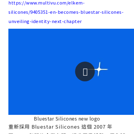
https://www.multivu.com/elkem-
silicones/9405351-en-becomes-bluestar-silicones-
unveiling-identity-next-chapter
Bluestar Silicones new logo
重新採用 Bluestar Silicones 這個 2007 年