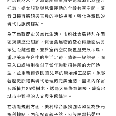
的珍貴樹木，更將這座軍事歷史遺構轉化為整合
托育、婦女服務與兒童運動的全齡共享空間，讓
昔日接待將領與官員的神秘場域，轉化為親民的
現代化服務據點。
為了串聯歷史與當代生活，市府社會局特別在園
區規劃歷史迴廊，保留舊建物的空心磚牆面供民
眾近距離巡禮，並於室內空間設置歷史展示區，
重現美軍在台中的生活足跡。值得一提的是，園
區入口處特別復刻了當年聯勤招待所的大門造
型，並重新鑲嵌民國51年的原始竣工銘牌，象徵
著歷史脈絡與現代治理的完美連結。園區內保留
及新植共85棵樹木，透過大量綠意環繞，營造出
城市中難得的人文與生態綠洲。
在功能規劃方面，美村綜合服務園區轉型為多元
福利據點，內部配置親子館、公設民營托嬰中