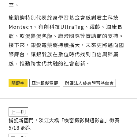
竿。
施凱鈞特別代表終身學習基金會感謝君主科技
Montech、有創科技UltraTag、躍齡、潤康長
照、軟蛋醬蛋包飯、康澄國際等贊助商的支持。
接下來，銀髮電競將持續擴大，未來更將邁向國
際舞台，讓銀髮族在數位時代找到自信與歸屬
感，推動跨世代共融的社會創新。
關鍵字
亞洲銀髮電競
財團法人終身學習基金會
上一則
捕捉新國門！淡江大橋「機窗攝影與短影音」徵賽
5/18 起跑