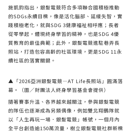
施凱鈞指出，銀髮電競符合多項聯合國積極推動
的SDGs永續目標，像是活化腦部、延緩失智，實
踐積極老化，就與SDG 3健康福祉相呼應；長者
從零學起，體現終身學習的精神，也是SDG 4優
質教育的最佳典範；此外，銀髮電競進駐巷弄長
照站，打造包容高齡的社區環境，更是SDG 11永
續社區的落實關鍵。
▲「2026亞洲銀髮電競—AT Life長照站」圓滿落
幕。（圖／財團法人終身學習基金會提供）
隨著賽事升溫、各界越來越關注，參與銀髮電競
的隊伍也逐漸成為另類偶像，例如雙北翔鶴隊就
以「人生再玩一場．銀髮電競」帳號，一個月內
全平台創造逾150萬流量，樹立銀髮電競社群新標