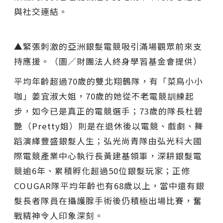
與社交連結。
▲緊張刺激的亞洲銀髮電競吸引滿場觀眾前來支
持應援。（圖／財團法人終身學習基金會提供）
平均年齡超過70歲的雙北翔鶴隊，有「菜鳥小小
咖」姜宜淑大姐，70歲的她從不老電競訓練起
步，如今已是真正的電競選手；73歲的隊長杜碧
艷（Pretty姐）則是在退休後以電競、戲劇、舞
蹈演繹豐盛銀髮人生；弘光尚青隊由弘光科大國
際電競產業中心執行長黃建基領軍，深耕銀髮電
競逾6年、累積孵化超過50位銀髮玩家；正修
COUGAR隊平均年齡也有68歲以上，當中還有銀
髮長者隊員在攝護腺手術後仍積極出場比賽，奮
戰精神令人印象深刻。