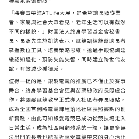
場氣氛緊張熱烈。
「將賽事帶進ATLife大展，是希望讓長照從業
者、家屬與社會大眾看見，老年生活可以有截然
不同的樣貌。」財團法人終身學習基金會秘書
長、長照先生施凱鈞表示，電競訓練能幫助長者
掌握數位工具、培養策略思維，透過手眼協調延
緩認知退化、預防失能失智，同時建立跨世代友
誼，有效減少孤獨感。
值得一提的是，銀髮電競的推廣已不僅止於賽事
舞台，終身學習基金會更與苗栗縣政府長照處合
作，將銀髮電競教學正式導入社區巷弄長照站，
成為全國首例將電競課程落地社區長照據點的創
新實踐，由此可知銀髮電競已成功從競技場走入
日常生活，成為社區照顧體系的一環，讓更多無
法出門的長者也能就近享受電競帶來的身心活化