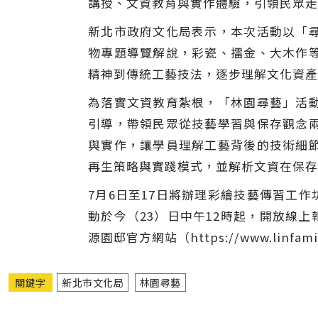
講授、文資教育與實作體驗，引領民眾走
新北市政府文化局表示，本次活動以「
物專題導覽解說，彩瓷、擂金、大木作
精神到傳統工藝技法，逐步理解文化資產
為落實文資教育紮根，「林園尋藝」活
引導，帶領民眾從技藝學習與保存觀念
與實作，讓學員理解工藝背後的技術細
再生策略與實踐模式，並解析文資在保存
7月6日至17日將辦理彩繪技藝傳習工
動於今（23）日中午12時起，開放線上報名
源園邸官方網站（https://www.linfamil
關鍵字
新北市文化局
林園尋藝