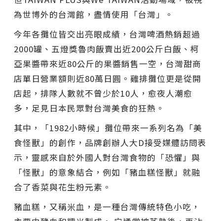
為世博外的台灣館，盡情使用「台灣」。
今年各攤位皆交出亮眼成績，台灣啤酒熱銷超過
2000罐、五燈獎魯肉飯賣出近200公斤白飯、柯
亞果醬帶來近80公斤的果醬銷售一空，台灣甜商
店單日營業額則近80萬日圓。雞排攤位更是從開
店起，排隊人數就不曾少於10人，愈夜人潮愈
多，足見日本民眾對台灣美食的狂熱。
其中，「1982小時候」攤位帶來一系列名為「美
食怪獸」的創作，品牌創辦人大D接受媒體訪問表
示，靈感來自於外國人對台灣食物的「恐懼」與
「怪獸」的意象結合，例如「豬血糕怪獸」就融
合了香菜與花生粉元素。
豬血糕，又稱米血，是一種台灣傳統特色小吃，