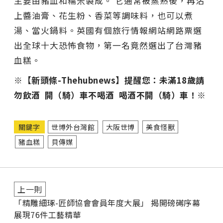
主要由豬血和糯米製成。 它通常被蒸熟後，再沾
上醬油膏、花生粉、香菜等調味料，也可以煮
湯、當火鍋料。英國有個旅行情報網站網路票選
出全球十大恐怖食物，第一名竟然選出了台灣豬
血糕。
※【新頭條-Thehubnews】提醒您：未滿18歲請
勿飲酒 開（騎）車不喝酒 喝酒不開（騎）車！※
關鍵字
世博外台灣館
大阪世博
美食怪獸
豬血糕
貝傳媒
上一則
「精雕細琢-匠師協會會員年度大展」 揭開磅礡序幕
展現76件工藝精華