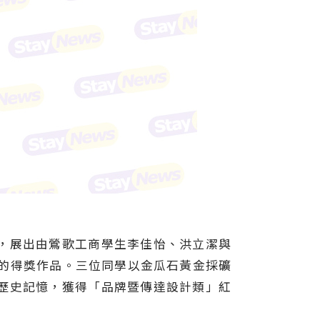
」，展出由鶯歌工商學生李佳怡、洪立潔與
獎的得獎作品。三位同學以金瓜石黃金採礦
歷史記憶，獲得「品牌暨傳達設計類」紅