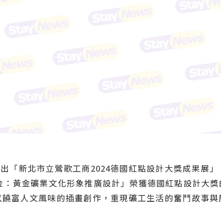
日推出「新北市立鶯歌工商2024德國紅點設計大獎成果展
鑠金：黃金礦業文化形象推廣設計」榮獲德國紅點設計大
以饒富人文風味的插畫創作，重現礦工生活的奮鬥故事與