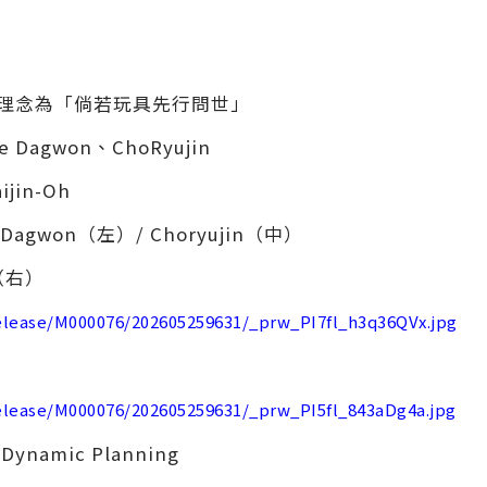
，創作理念為「倘若玩具先行問世」
Dagwon、ChoRyujin
jin-Oh
Dagwon（左）/ Choryujin（中）
h（右）
release/M000076/202605259631/_prw_PI7fl_h3q36QVx.jpg
release/M000076/202605259631/_prw_PI5fl_843aDg4a.jpg
 Dynamic Planning