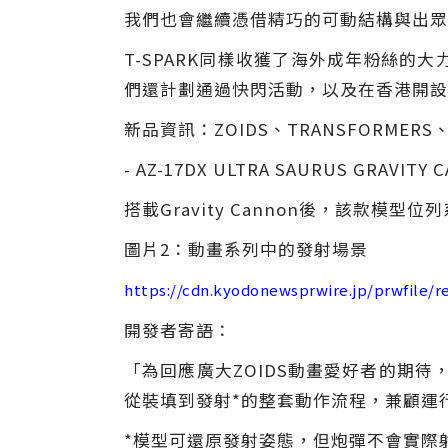
我們也會繼續憑借精巧的可動結構與出眾
T-SPARK同樣收獲了海外成年
粉絲
的大
們還計劃通過快閃活動，以及在香港開設
新品資訊：ZOIDS、TRANSFORMERS、
- AZ-17DX ULTRA SAURUS GRAVITY 
搭載Gravity Cannon後，該款模
圖片2：動畫系列中的發射場景
https://cdn.kyodonewsprwire.jp/prwfile/
開發者寄語：
「為回應廣大ZOIDS動畫愛好者的期待，我
從裝填到發射*的整套動作流程，兼顧運
*模型可還原發射姿態，但炮彈不會實際