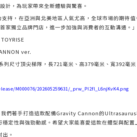
設計，為玩家帶來全新體驗與驚喜。
力支持，在亞洲與北美地區人氣尤高，全球市場的期待值
首家獨立品牌門店，進一步加強與消費者的互動溝通。
TOYRISE
CANNON ver.
型位列系列尺寸頂尖梯隊，長721毫米、高379毫米、寬39
release/M000076/202605259631/_prw_PI2fl_L6njKvK4.png
們著手打造這款配備Gravity Cannon的Ultrasa
行穩定性與強勁動感。希望大家能喜愛這款在體型與配置上
射出。