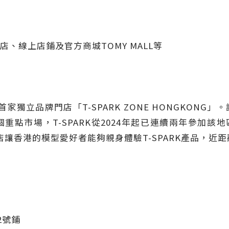
、線上店鋪及官方商城TOMY MALL等
設了首家獨立品牌門店「T-SPARK ZONE HONGKO
市場，T-SPARK從2024年起已連續兩年參加該地區大
該實體門店讓香港的模型愛好者能夠親身體驗T-SPARK產品，
）
2號鋪