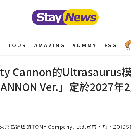
Y
TOUR
AMAZING
YUMMY
ESG
 Cannon的Ultrasaurus
TY CANNON Ver.」定於202
於東京葛飾區的TOMY Company, Ltd.宣布，旗下