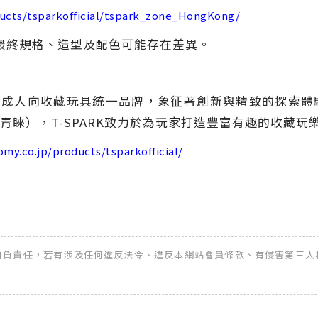
ducts/tsparkofficial/tspark_zone_HongKong/
最終規格、造型及配色可能存在差異。
any開發的成人向收藏玩具統一品牌，象征著創新與精致的探
睞），T-SPARK致力於為玩家打造豐富有趣的收藏玩
my.co.jp/products/tsparkofficial/
全權自負責任，若有涉及任何違反法令、違反本網站會員條款、有侵害第三人權益