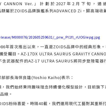
GRAVITY CANNON Ver.」計劃於2027年2月下
隸屬於ZOIDS品牌旗艦系列ADVANCED Zi，歸高端收
release/M000076/202605259631/_prw_PI1fl_rUOGIepg.jpg
1986年首次推出以來，一直是ZOIDS品牌中的經典形象。在
矚目。AZ-17DX ULTRA SAURUS GRAVITY CANN
武器配件的AZ-17 ULTRA SAURUS將同步登陸
業部部長海保良雄(Yoshio Kaiho)表示：
展年頭，我們始終秉持趣味理念持續優化模型設計，目前旗下
品線。
深受ZOIDS粉絲喜愛。時隔40載，我們運用現代工藝對其重新打造