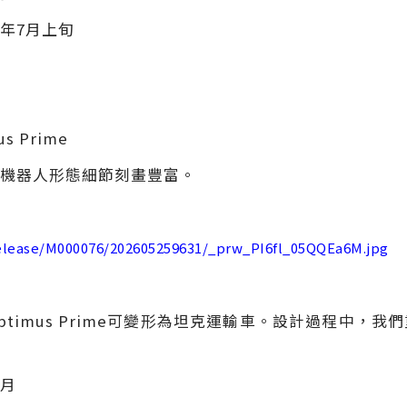
6年7月上旬
s Prime
機器人形態細節刻畫豐富。
release/M000076/202605259631/_prw_PI6fl_05QQEa6M.jpg
EAR Optimus Prime可變形為坦克運輸車。設計過程
6月