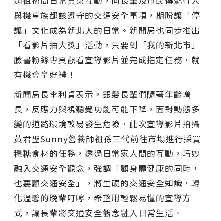
過祖孫間日常買菜互動，向長輩及市民傳遞行人
與機車族都該遵守的交通安全事項，期盼讓「停
讓」文化成為新北人的日常。新聞局也同步推出
「看影片抽大獎」活動，只要到「我的新北市」
臉書粉絲專頁觀看宣導影片並完成指定任務，就
有機會拿好禮！
新聞局長李利貞表示，銀髮長輩們隨著年齡增
長，反應力與視聽覺功能可能下降，面對動態多
變的道路環境較易發生危險，此次宣導影片拍攝
黃君聖Sunny營養師祖孫三代前往市場進行採買
穩糖食材的任務，透過日常家人間的互動，巧妙
融入交通安全觀念，強調「顧身體健康的同時，
也要顧交通安全」，將生硬的交通安全知識，轉
化溫馨的晚輩叮嚀，希望用輕鬆易懂的宣導方
式，讓長輩將交通安全觀念融入日常生活。