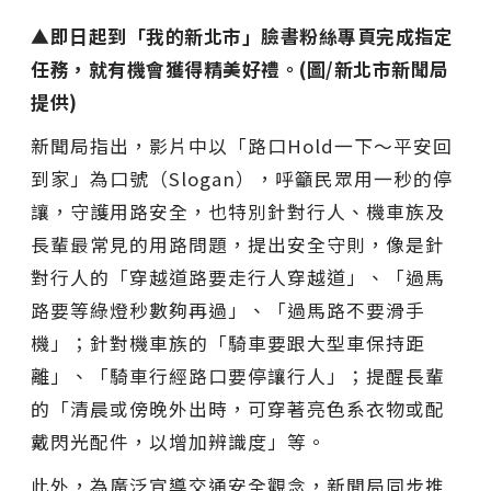
▲即日起到「我的新北市」臉書粉絲專頁完成指定
任務，就有機會獲得精美好禮。(圖/新北市新聞局
提供)
新聞局指出，影片中以「路口Hold一下～平安回
到家」為口號（Slogan），呼籲民眾用一秒的停
讓，守護用路安全，也特別針對行人、機車族及
長輩最常見的用路問題，提出安全守則，像是針
對行人的「穿越道路要走行人穿越道」、「過馬
路要等綠燈秒數夠再過」、「過馬路不要滑手
機」；針對機車族的「騎車要跟大型車保持距
離」、「騎車行經路口要停讓行人」；提醒長輩
的「清晨或傍晚外出時，可穿著亮色系衣物或配
戴閃光配件，以增加辨識度」等。
此外，為廣泛宣導交通安全觀念，新聞局同步推