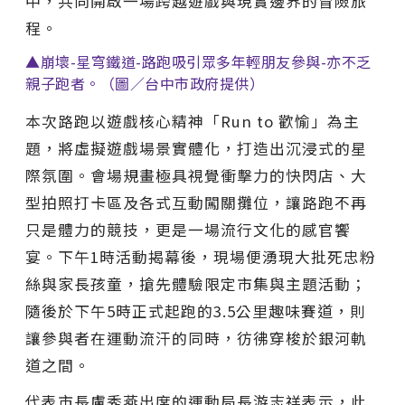
中，共同開啟一場跨越遊戲與現實邊界的冒險旅
程。
▲崩壞-星穹鐵道-路跑吸引眾多年輕朋友參與-亦不乏
親子跑者。（圖／台中市政府提供）
本次路跑以遊戲核心精神「Run to 歡愉」為主
題，將虛擬遊戲場景實體化，打造出沉浸式的星
際氛圍。會場規畫極具視覺衝擊力的快閃店、大
型拍照打卡區及各式互動闖關攤位，讓路跑不再
只是體力的競技，更是一場流行文化的感官饗
宴。下午1時活動揭幕後，現場便湧現大批死忠粉
絲與家長孩童，搶先體驗限定市集與主題活動；
隨後於下午5時正式起跑的3.5公里趣味賽道，則
讓參與者在運動流汗的同時，彷彿穿梭於銀河軌
道之間。
代表市長盧秀燕出席的運動局長游志祥表示，此