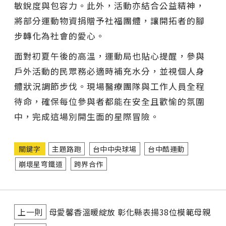
敏銳度與包容力。此外，活動亦結合公益精神，
將部分運動物資捐贈予社福團體，讓開拓者的腳
步轉化為社會的愛心。
面對初夏午後的高溫，運動局也貼心提醒，參與
戶外活動的民眾務必適時補充水分，並視個人身
體狀況調節步伐。現場醫療團隊與工作人員全程
待命，確保每位參與者都能在安全且歡愉的氛圍
中，完成這場別開生面的星際冒險。
關鍵字
主題路跑
台中中央球場
台中酷運動
崩壞星穹鐵道
跨界合作
上一則
母愛馨香溫暖綻放 彰化縣表揚38位模範母親