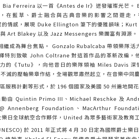
ia Ferreira 以一首《Antes de Ir》迸發璀璨光芒。 Bé
藍草、爵士融合與古典音樂的影響之間遊走，行雲流水。 D
邃的情感，展現 Duke Ellington 筆下的優雅韻味；Kur
 Art Blakey 以及 Jazz Messengers 樂團富有淵源。
為舞台焦點。 Gonzalo Rubalcaba 帶領樂隊活
》，其演繹特別致敬 John Coltrane 對這首作品的革
礴有力的《Tutu》，向他昔日的樂隊領袖 Miles Davis 
》這經典不滅的壓軸樂章作結，全場觀眾肅然起立，在音樂中同
服務計劃等形式，於 196 個國家及美國 50 州遍地開
in Primo III、Michael Reschke 及 Andr
 Annenberg Foundation、MacArthur Founda
國際爵士樂日全球航空合作夥伴，United 為眾多藝術家及
NESCO) 於 2011 年正式將 4 月 30 日定為國