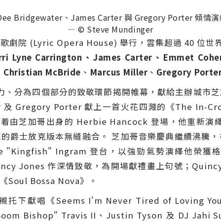
ewater、James Carter 與 Gregory Porter 傾情演繹
— © Steve Mundinger
(Lyric Opera House) 舉行，雲集超過 40 
rri Lyne Carrington、James Carter、
Emmet Cohe
、
Christian McBride
、
Marcus Miller
、
Gregory Porte
溢活力、分為四個部分的致敬環節揭開帷幕，獻給主辦城市
ter 及 Gregory Porter 獻上一首火花四濺的《The
 接着由芝加哥出身的 Herbie Hancock 登場，他重新演
的節奏與後來的爵士放克版本無縫融合。 芝加哥音樂慶典繼續
e "Kingfish" Ingram 登台，以強勁氣勢演繹他榮獲格林美
曲向 Quincy Jones 作深情致敬，為開場獻禮畫上句號；Qu
《Soul Bossa Nova》。
托下獻唱《Seems I'm Never Tired of Lovin
oom Bishop" Travis II、Justin Tyson 及 DJ