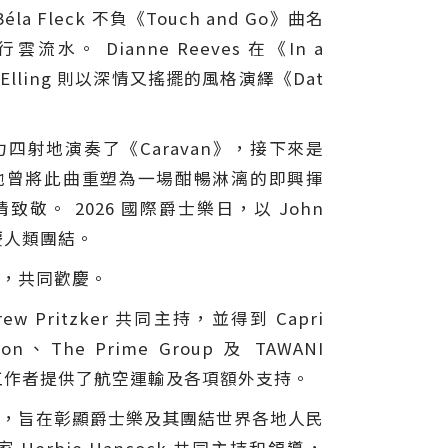
la Fleck 不負《Touch and Go》曲名
ianne Reeves 在《In a
t Elling 則以深情又搖擺的風格演繹《Dat
力四射地演奏了《Caravan》，接下來是
新改編，他曾將此曲重塑為一場酣暢淋漓的即興揮
深情致敬。 2026 國際爵士樂日，以 John
慶人類團結。
花，共同歡慶。
ew Pritzker 共同主持，並得到 Capri
tion、The Prime Group 及 TAWANI
教育工作者提供了航空運輸及各項額外支持。
際爵士樂日，旨在彰顯爵士樂及其團結世界各地人民