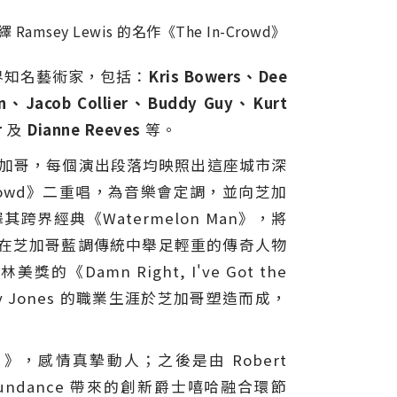
 Ramsey Lewis 的名作《The In-Crowd》
位世界知名藝術家，包括：
Kris Bowers、Dee
n、Jacob Collier、Buddy Guy、
Kurt
r
及
Dianne Reeves
等。
芝加哥，每個演出段落均映照出這座城市深
 In-Crowd》二重唱，為音樂會定調，並向芝加
繹其跨界經典《Watermelon Man》，將
沸騰，在芝加哥藍調傳統中舉足輕重的傳奇人物
獎的《Damn Right, I've Got the
incy Jones 的職業生涯於芝加哥塑造而成，
g You》，感情真摯動人；之後是由 Robert
 Jahi Sundance 帶來的創新爵士嘻哈融合環節