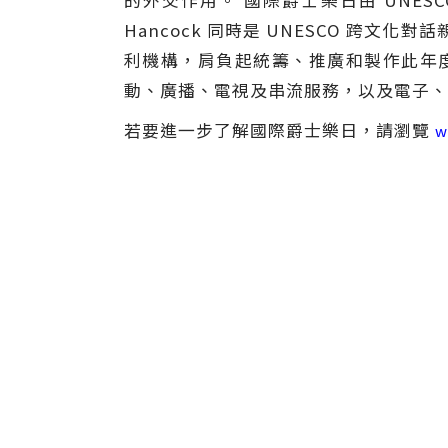
的外交作用。 國際爵士樂日由 UNESCO 總
Hancock 同時是 UNESCO 跨文化對話親善大
利機構，肩負起統籌、推廣和製作此年
動、廣播、電視及串流服務，以及電子、印
若要進一步了解國際爵士樂日，請瀏覽
w