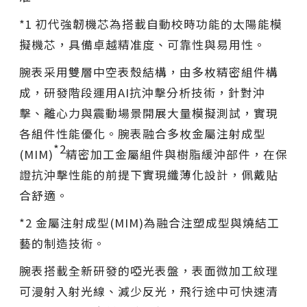
*1 初代強韌機芯為搭載自動校時功能的太陽能模
擬機芯，具備卓越精准度、可靠性與易用性。
腕表采用雙層中空表殼結構，由多枚精密組件構
成，研發階段運用AI抗沖擊分析技術，針對沖
擊、離心力與震動場景開展大量模擬測試，實現
各組件性能優化。腕表融合多枚金屬注射成型
*2
(MIM)
精密加工金屬組件與樹脂緩沖部件，在保
證抗沖擊性能的前提下實現纖薄化設計，佩戴貼
合舒適。
*2 金屬注射成型(MIM)為融合注塑成型與燒結工
藝的制造技術。
腕表搭載全新研發的啞光表盤，表面微加工紋理
可漫射入射光線、減少反光，飛行途中可快速清