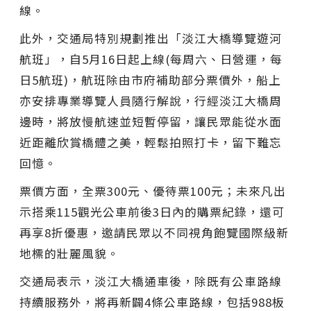
線。
此外，交通局特別規劃推出「淡江大橋導覽遊河
航班」，自5月16日起上線(每周六、日營運，每
日5航班)，航班除由市府補助部分票價外，船上
亦安排專業導覽人員隨行解說，行經淡江大橋周
邊時，將放慢航速並短暫停留，讓民眾能從水面
近距離欣賞橋體之美，輕鬆拍照打卡，留下難忘
回憶。
票價方面，全票300元、優待票100元；未來凡出
示搭乘115觀光公車前後3日內的購票紀錄，還可
再享8折優惠，邀請民眾以不同視角飽覽國際級新
地標的壯麗風貌。
交通局表示，淡江大橋通車後，除既有公車路線
持續服務外，將再新闢4條公車路線，包括988板