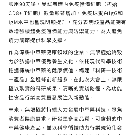
服用90天後，受試者體內免疫儲備細胞（初始
CD8+ T細胞）數量顯著增加，免疫球蛋白IgG和
IgM水平也呈現明顯提升，充分表明該產品能夠有
效增強機體免疫儲備能力與防禦能力，為人體免
疫力調節提供科學支撐。
作為深耕中草藥健康領域的企業，無限極始終致
力於弘揚中華優秀養生文化，依托現代科學技術
挖掘傳統中草藥的健康價值，構建
「
科研—技術
—產品
」
全鏈條創新體系。在此次大會上，無限
極以紮實的科研成果、清晰的實踐路徑，為功能
性食品行業高質量發展注入新動能。
未來，無限極將持續大力發展中草藥科技，聚焦
消費者健康需求，研發更多高品質、可信賴的中
草藥健康產品，並以科學循證助力行業規範化發