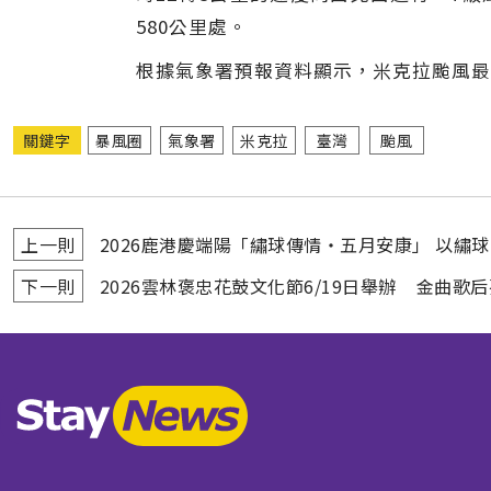
580公里處。
根據氣象署預報資料顯示，米克拉颱風最
關鍵字
暴風圈
氣象署
米克拉
臺灣
颱風
上一則
2026鹿港慶端陽「繡球傳情‧五月安康」 以繡
下一則
2026雲林褒忠花鼓文化節6/19日舉辦 金曲歌