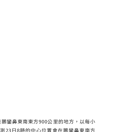
是鵝鑾鼻東南東方900公里的地方，以每小
預測23日8時的中心位置會在鵝鑾鼻東南方