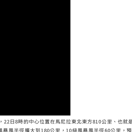
，22日8時的中心位置在馬尼拉東北東方810公里、也就
風暴風半徑擴大到180公里，10級風暴風半徑60公里，