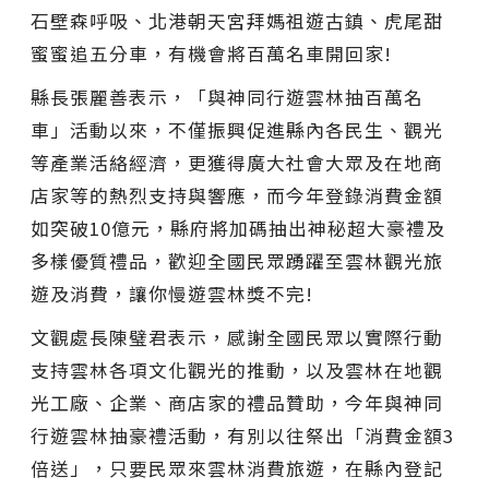
石壁森呼吸、北港朝天宮拜媽祖遊古鎮、虎尾甜
蜜蜜追五分車，有機會將百萬名車開回家!
縣長張麗善表示，「與神同行遊雲林抽百萬名
車」活動以來，不僅振興促進縣內各民生、觀光
等產業活絡經濟，更獲得廣大社會大眾及在地商
店家等的熱烈支持與響應，而今年登錄消費金額
如突破10億元，縣府將加碼抽出神秘超大豪禮及
多樣優質禮品，歡迎全國民眾踴躍至雲林觀光旅
遊及消費，讓你慢遊雲林獎不完!
文觀處長陳璧君表示，感謝全國民眾以實際行動
支持雲林各項文化觀光的推動，以及雲林在地觀
光工廠、企業、商店家的禮品贊助，今年與神同
行遊雲林抽豪禮活動，有別以往祭出「消費金額3
倍送」，只要民眾來雲林消費旅遊，在縣內登記