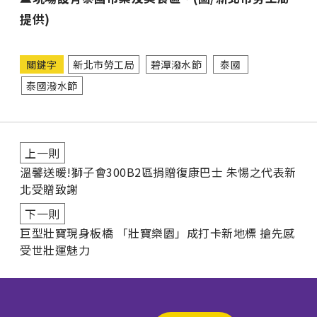
提供)
關鍵字
新北市勞工局
碧潭潑水節
泰國
泰國潑水節
上一則
溫馨送暖!獅子會300B2區捐贈復康巴士 朱惕之代表新
北受贈致謝
下一則
巨型壯寶現身板橋 「壯寶樂園」成打卡新地標 搶先感
受世壯運魅力