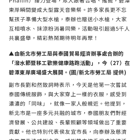
Phailin）接力登場，眾人跟著合唱、搖擺，碧潭
東岸瞬間變成大型露天音樂祭。許多家長更不忘
幫孩子準備大型水槍，泰辦也贈送小水槍，大家
互相噴水、抹涼粉消暑同樂，活動吸引超過5千人
共襄盛舉，精彩熱鬧期待明年再聚！
▲由新北市勞工局與泰國貿易經濟辦事處合辦的
「潑水節暨移工歡樂健康路跑活動」，今（27）在
碧潭東岸廣場盛大展開。(圖/新北市勞工局 提供)
副市長劉和然致詞時表示，今天是他第一次嘗試
泰國傳統服飾，與大家穿上一樣的衣服，感受到
濃濃的「同味」，就像一家人般親近。他提到，
新北市是一座多元共融的城市，泰國朋友們對經
濟發展、公共建設、長輩照顧等領域做出了重要
貢獻。他也特別代表侯友宜市長，向泰辦及慈濟