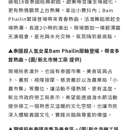
連唱16首泰國經典歌曲，甜美嗓音讓全場融化，
更有熱情觀眾上台熱舞，拿出小費抖內；Bam
Phailin緊接登場帶來青春熱曲，活潑舞蹈掀起全
場熱潮。長達2小時的演出，現場猶如一場碧潭露
天演唱會，星光與水光交映，氣氛嗨到最高點。
▲泰國超人氣女星Bam Phailin壓軸登場，帶來多
首熱曲。(圖/新北市勞工局 提供)
現場除表演外，也設有泰國市集、美食區與占
卜、義剪、視障按摩、慈濟義診以及農業局「小
農市集」等攤位，讓活動不僅熱鬧，更有溫度。
新北市政府勞工局表示，希望能透過潑水節活動
提供移工一個熟悉又溫暖的文化空間，也讓市民
深入體驗異國文化，實踐共融與尊重的價值。
▲現場設有泰國市集及美食區。(圖/新北市勞工局