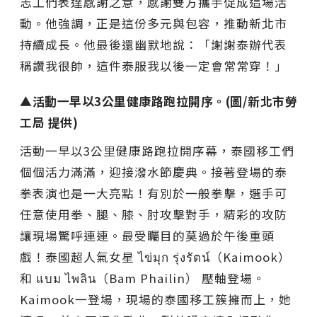
志工們表達感謝之意，感謝雙方攜手促成這場活
動。他強調，正是這份多元與包容，推動新北市
持續成長。他最後還幽默地說：「謝謝泰辦代表
稱讚我很帥，這件泰服我以後一定會常常穿！」
▲活動一早以3公里健康路跑拉開序。(圖/新北市勞
工局 提供)
活動一早以3公里健康路跑拉開序幕，泰國移工們
個個活力滿滿，迎接潑水節慶典。接著登場的泰
拳表演也是一大亮點！有別於一般拳擊，選手可
任意使用拳、腿、膝、肘攻擊對手，精彩的攻防
讓現場驚呼連連。最受矚目的莫過於午後重頭
戲！泰國超人氣女星 ไข่มุก รุ่งรัตน์（Kaimook）
和 แบม ไพลิน（Bam Phailin） 壓軸登場。
Kaimook一登場，現場的泰國移工簇擁而上，她