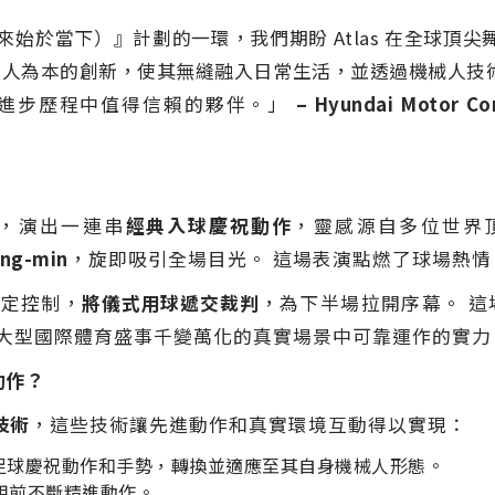
s Now（未來始於當下）』計劃的一環，我們期盼 Atlas 在
力發展以人為本的創新，使其無縫融入日常生活，並透過機械人
進步歷程中值得信賴的夥伴。」
– Hyundai Mot
出，演出一連串
經典入球慶祝動作
，靈感源自多位世界
ng-min
，旋即吸引全場目光。 這場表演點燃了球場熱情，亦
穩定控制，
將儀式用球遞交裁判
，為下半場拉開序幕。 
及於大型國際體育盛事千變萬化的真實場景中可靠運作的實力
動作？
技術
，這些技術讓先進動作和真實環境互動得以實現：
，包括足球慶祝動作和手勢，轉換並適應至其自身機械人形態。
用前不斷精進動作。