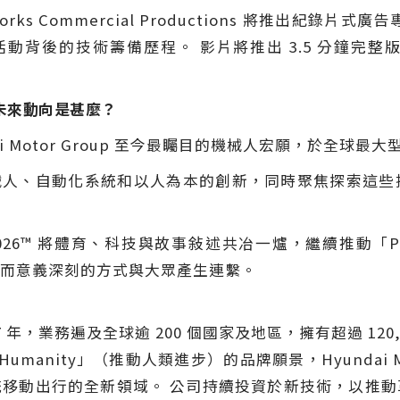
yWorks Commercial Productions 將推出紀錄片式廣
Cup 活動背後的技術籌備歷程。 影片將推出 3.5 分鐘完整版
方面的未來動向是甚麼？
yundai Motor Group 至今最矚目的機械人宏願，於
將繼續投資機械人、自動化系統和以人為本的創新，同時聚焦探
d Cup 2026™ 將體育、科技與故事敍述共冶一爐，繼續推動「Pr
而意義深刻的方式與大眾產生連繫。
立於 1967 年，業務遍及全球逾 200 個國家及地區，擁有超過 
or Humanity」（推動人類進步）的品牌願景，Hyunda
移動出行的全新領域。 公司持續投資於新技術，以推