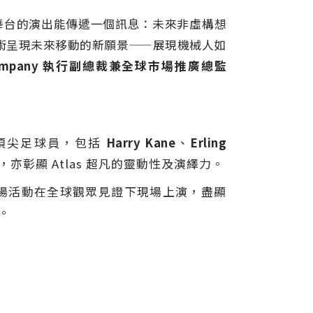
全球頂尖舞台的演出能傳遞一個訊息：未來非虛構想
技術呈現未來移動的新願景——展現機械人如
or Company 執行副總裁兼全球市場推廣總監
頂尖足球員，包括
Harry Kane
、
Erling
彰顯 Atlas 超凡的靈動性及演繹力。
這場活動在全球觀眾見證下現場上演，盡顯
。