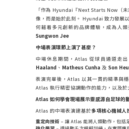
「作為 Hyundai『Next Start
像，而是始於此刻。 Hyundai 致
何藉着多元創新的品牌體驗，成為人類
Sungwon Jee
中場表演環節上演了甚麼？
中場休息期間，Atlas 從球員通道走
Haaland
、
Matheus Cunha
及
Son Heu
表演完畢後，Atlas 以其一貫的精準與
Atlas 執行精密協調動作的能力，以
Atlas 如何學會現場展示靈感源自足球的
Atlas 的中場表演建基於
多項核心機械人
重定向技術
– 讓 Atlas 能將人類動作
強化學習
– 透過數千次模擬訓練，在實際應