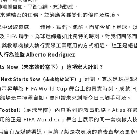
作流暢自如、平衡協調、充滿動感。
執行越來越精密的任務，並適應各種變化的條件及環境。
人類運動美學中汲取靈感——體操、舞蹈、跑酷，而如今加上足
 Group 及 FIFA 聯手，為球迷締造如此獨特的時刻，對我
方法，與教導機械人執行實際工業應用的方式相近。 這正是
人行為總監 Alberto Rodriguez
 Starts Now（未來始於當下）」這項宏大計劃？
「
」
計劃，其以足球連繫
Next Starts Now（未來始於當下）
昇華為 FIFA World Cup 舞台上的真實時刻，成就 H
態場景中揮灑自如，更印證未來創新今日已觸手可及。
（足球學院）內容系列的敘事脈絡，Atlas 
Football
用的正是 FIFA World Cup 舞台上展示的同一套機械人
r 將於其自有及媒體渠道，陸續呈獻是次表演的幕後直擊及更