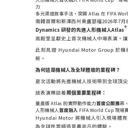
力
多元渠道敘事手法，突顯 Atlas 在 FIFA W
南韓首爾和新澤西州東盧瑟福
2026年7月
®
Dynamics 研發的先進人形機械人Atlas
高殿堂呈獻史上首次機械人中場表演，讓
此刻見證 Hyundai Motor G
新。
為何這是機械人及全球體壇的里程碑？
是次活動將先進機械人技術帶到全球頂尖體育
該表演標誌着
兩個重要里程碑：
量產版 Atlas 的實際動作能力
首度公開展示
人形機械人
首度融入
FIFA World Cup 現
Hyundai Motor 將機械人引入現場
為全球民眾締造意義非凡的體驗。