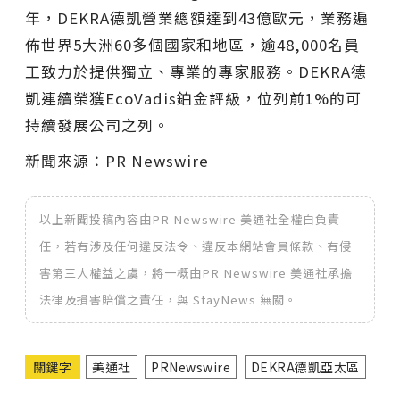
年，DEKRA德凱營業總額達到43億歐元，業務遍
佈世界5大洲60多個國家和地區，逾48,000名員
工致力於提供獨立、專業的專家服務。DEKRA德
凱連續榮獲EcoVadis鉑金評級，位列前1%的可
持續發展公司之列。
新聞來源：PR Newswire
以上新聞投稿內容由PR Newswire 美通社全權自負責
任，若有涉及任何違反法令、違反本網站會員條款、有侵
害第三人權益之虞，將一概由PR Newswire 美通社承擔
法律及損害賠償之責任，與 StayNews 無關。
關鍵字
美通社
PRNewswire
DEKRA德凱亞太區