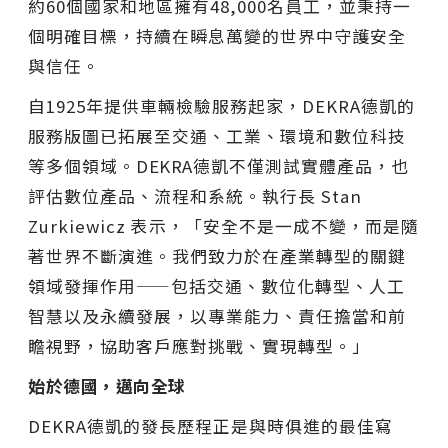
約60個國家和地區擁有48,000名員工，並秉持一
個明確目標，持續在瞬息萬變的世界中守護安全
與信任。
自1925年提供車輛檢驗服務起家，DEKRA德凱的
服務版圖已拓展至交通、工業、環境和數位科技
等多個領域。
DEKRA
德凱不僅測試實體產品，也
評估數位產品、流程和系統。執行長 Stan
Zurkiewicz 表示，「安全不是一成不變，而是隨
著世界不斷演進。我們致力於在產業轉型的關鍵
領域發揮作用——包括交通、數位化轉型、人工
智慧以及永續發展，以專業能力、責任擔當和前
瞻視野，協助客戶應對挑戰、實現轉型。」
始於德國，邁向全球
DEKRA德凱的發長歷程正是與時俱進的最佳寫