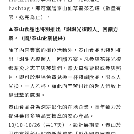
hashtag，即可獲贈泰山仙草蜜茶乙罐（數量有
限，送完為止）。
▲泰山食品也特別推出「謝謝光復超人」回饋方
案。（圖/泰山企業提供)
除了內容豐富的攤位活動外，泰山食品也特別推
出「謝謝光復超人」回饋方案。凡參與花蓮光復
鄉賑災之志工與英雄們，憑火車票票根或參與照
片，即可於現場免費兌換一杯特調飲品，限本人
兌換，一人乙杯，藉此向辛苦付出的超人們致上
最誠摯的感謝。
泰山食品身為深耕彰化的在地企業，長年致力於
提供獲得多項品質標章的安心產品。
10/10~10/26（共17天），設計展期間，泰山於
田中高鐵彰化站旁新落成的「彰化國際展覽中