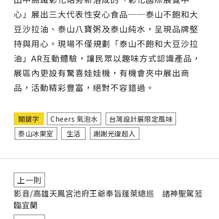
心」展出三大代表性安心食品──泰山不飽和大
豆沙拉油、泰山八寶粥及泰山純水，呈現品牌堅
持與用心。現場不僅規劃「泰山不飽和大豆沙拉
油」AR互動體驗，讓民眾以趣味方式認識產品，
展區內更設有驚喜娃娃機，有機會夾中展出商
品，活動精彩豐富，絕對不容錯過。
關鍵字
Cheers 氣泡水
台灣設計展限定風味
泰山冰果室
生活
謝謝光復超人
上一則
影音/高雄天鳳宮池府王爺奉旨蓬萊總巡 諸神聖駕蒞
臨宜蘭