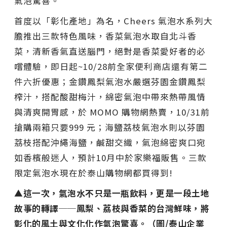
氣泡驚喜。
首度以「彰化產地」為名，Cheers 氣泡水系列大
膽推出三款特色風味，香菜氣泡水取自北斗香
菜，清新香氣直送腦門，絕對是香菜愛好者的必
嚐體驗，即日起~10/28前全家便利商店還有第二
件六折優惠；金鑽鳳梨氣泡水嚴選芬園金鑽鳳梨
榨汁，搭配酸甜梅汁，綿密氣泡中帶來熱帶風情
與清爽開胃感，於 MOMO 購物網熱賣，10/31前
搶購兩箱只要999 元；海鹽荔枝氣泡水則以芬園
荔枝搭配沖繩海鹽，鹹甜交織，氣泡綿密爽口宛
如香檳般迷人，預計10月中於家樂福販售。三款
限定氣泡水現在於泰山購物網都買得到!
▲這一次，氣泡水不只是一瓶飲料，更是一段土地
故事的轉譯──鳳梨、荔枝與香菜的台灣鮮味，將
彰化的風土與文化化作氣泡驚喜。（圖/泰山企業