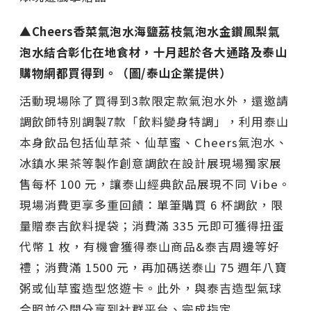
▲Cheers香菜氣泡水海鹽荔枝氣泡水金鑽鳳梨氣
泡水結合彰化在地食材，十月起於各大通路及泰山
購物網都買得到。（圖/泰山企業提供）
活動現場除了買得到3款限定款氣泡水外，還邀請
調飲師特別調製7款「飲料變身特調」，利用泰山
本身飲品包括仙草茶、仙草蜜、Cheers氣泡水、
冰鎮水果茶等製作創意調飲在設計展現場獨家展
售每杯 100 元，讓泰山經典飲品展現不同 Vibe。
現場消費更享多重回饋：單筆購買 6 杯調飲，限
量贈泰吉飲料提袋；消費滿 335 元即可獲得扭蛋
代幣 1 枚，有機會獲得泰山商品&泰吉周邊等好
禮；消費滿 1500 元，再加碼送泰山 75 週年八寶
粥或仙草蜜造型悠遊卡。此外，與泰吉造型氣球
合照並公開分享到社群平台、完成指定